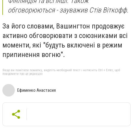
Фінляндія та всі інші. Також
обговорюються - зауважив Стів Віткофф.
За його словами, Вашингтон продовжує
активно обговорювати з союзниками всі
моменти, які "будуть включені в режим
припинення вогню".
Якщо ви помітили помилку, виділіть необхідний текст і натисніть Ctrl + Enter, щоб
повідомити про це редакцію
Ефименко Анастасия