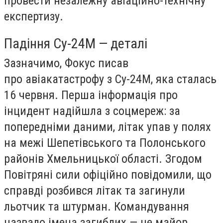
провести незалежну авіаційно-технічну
експертизу.
Падіння Су-24М — деталі
Зазначимо, Фокус писав
про авіакатастрофу з Су-24М, яка сталась
16 червня. Перша інформація про
інцидент надійшла з соцмереж: за
попередніми даними, літак упав у полях
на межі Шепетівського та Полонського
районів Хмельницької області. Згодом
Повітряні сили офіційно повідомили, що
справді розбився літак та загинули
льотчик та штурман. Командування
назвало імена загиблих — це майор