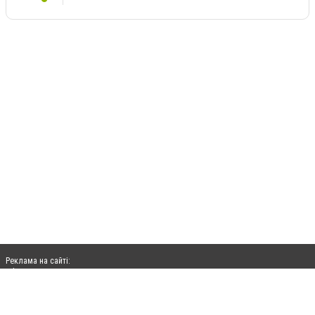
Реклама на сайті:
rek@citysites.ua
Допускається цитування матеріалів без отримання попередньої згоди