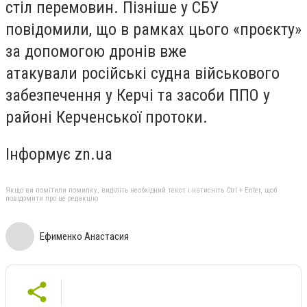
стіл перемовин. Пізніше у СБУ
повідомили, що в рамках цього «проєкту»
за допомогою дронів вже
атакували російські судна військового
забезпечення у Керчі та засоби ППО у
районі Керченської протоки.
Інформує zn.ua
Якщо ви помітили помилку, виділіть необхідний текст і натисніть Ctrl + Enter, щоб
повідомити про це редакцію
Ефименко Анастасия