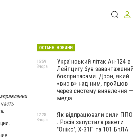
ОСТАННІ НОВИНИ
Український літак Ан-124 в
15:59
Вчора
Лейпцигу був завантажений
боєприпасами. Дрон, який
«висів» над ним, пройшов
через систему виявлення —
направлении
медіа
 часть
ка
.
Як відпрацювали сили ППО
12:28
Вчора
. Росія запустила ракети
ции.
"Онікс", Х-31П та 101 БпЛА
ние