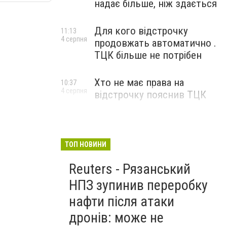
надає більше, ніж здається
Для кого відстрочку
11:13
4 серпня
продовжать автоматично .
ТЦК більше не потрібен
Хто не має права на
10:37
4 серпня
відстрочку пояснив ТЦК
ТОП НОВИНИ
Reuters - Рязанський
НПЗ зупинив переробку
нафти після атаки
дронів: може не