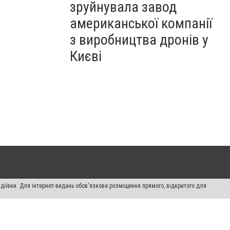
зруйнувала завод
американської компанії
з виробництва дронів у
Києві
діївки. Для інтернет-видань обов'язкове розміщення прямого, відкритого для
лама" публікуються на правах реклами.