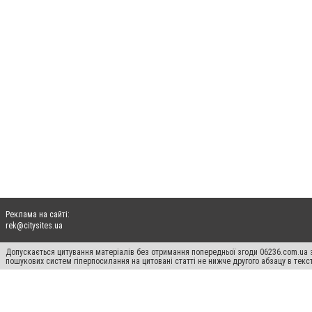
Реклама на сайті:
rek@citysites.ua
Допускається цитування матеріалів без отримання попередньої згоди 06236.com.ua з
пошукових систем гіперпосилання на цитовані статті не нижче другого абзацу в тек
Матеріали з плашками "Новини компаній", "Промо", "Партнерський матеріал", "Партнер