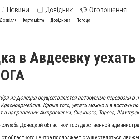
Новини
Довідник
Оголошення
Дозвілля
Карта міста
Довідкова
Погода
ка в Авдеевку уехать
 ОГА
ября из Донецка осуществляются автобусные перевозки в 
 Красноармейска. Кроме того, уехать можно и в восточную
ят в направлении Амвросиевки, Снежного, Тореза, Шахтерс
-служба Донецкой областной государственной администра
 от областного центра продолжает осуществляться движе