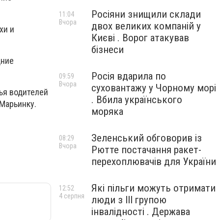
Росіяни знищили склади
11:04
Вчора
двох великих компаній у
хи и
Києві . Ворог атакував
бізнеси
дние
Росія вдарила по
09:59
Вчора
суховантажу у Чорному морі
вья водителей
. Вбила українського
и Марьинку.
моряка
Зеленський обговорив із
08:29
Вчора
Рютте постачання ракет-
перехоплювачів для України
Які пільги можуть отримати
12:52
4 серпня
люди з III групою
інвалідності . Держава