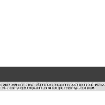
а умови розміщення в тексті обов'язкового посилання на 06236.com.ua - Сайт міста Ав
сті або в якості джерела. Порушення виняткових прав переслідується Законом.
ський спецпроєкт", "Політичні новини", "Пресреліз", "PR", "Офіційно", "Політична рек