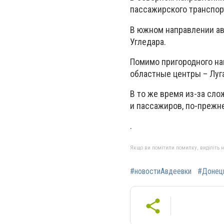
пассажирского транспорт
В южном направлении ав
Угледара.
Помимо пригородного на
областные центры – Луг
В то же время из-за сло
и пассажиров, по-прежне
.
Якщо ви помітили помилку, виділіть нео
#новостиАвдеевки
#Донец