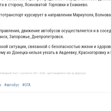
а в сторону, Ясиноватой Горловки и Енакиево.
тотранспорт курсирует в направлении Мариуполя, Волнова
правления, движение автобусов осуществляется и в сосе
анск, Запорожье, Днепропетровск.
жной ситуации, связанной с безопасностью жизни и здоро
му из Донецка нельзя уехать в Авдеевку, Красногоровку 
бхідний текст і натисніть Ctrl + Enter, щоб повідомити про це редакцію
к
#автобус
#ОГА