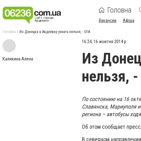
Головна
Вакансии
Афіша
Головна
Из Донецка в Авдеевку уехать нельзя, - ОГА
16:24, 16 жовтня 2014 р.
Из Донец
Калякина Алена
нельзя, -
По состоянию на 16 окт
Славянска, Мариуполя и
региона – автобусы ход
Об этом сообщает пресс
В северном направлении