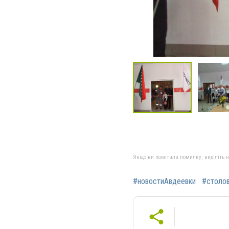
Якщо ви помітили помилку, виділіть нео
#новостиАвдеевки
#столо