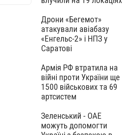
влучили на 19 локаціях
Дрони «Бегемот»
атакували авіабазу
«Енгельс-2» і НПЗ у
Саратові
Армія РФ втратила на
війні проти України ще
1500 військових та 69
артсистем
Зеленський - ОАЕ
можуть допомогти