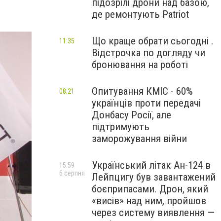
підозрілі дрони над базою,
де ремонтують Patriot
Що краще обрати сьогодні .
11:35
Відстрочка по догляду чи
бронювання на роботі
Опитування КМІС - 60%
08:21
українців проти передачі
Донбасу Росії, але
підтримують
заморожування війни
Український літак Ан-124 в
15:59
6 серпня
Лейпцигу був завантажений
боєприпасами. Дрон, який
«висів» над ним, пройшов
через систему виявлення —