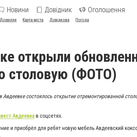
Новини
Довідник
Оголошення
Дозвілля
Карта міста
Довідкова
Погода
ке открыли обновлен
ю столовую (ФОТО)
, в Авдеевке состоялось открытие отремонтированной стол
вест Авдеевка
в соцсетях.
ние и приобрёл для ребят новую мебель Авдеевский кокс
.