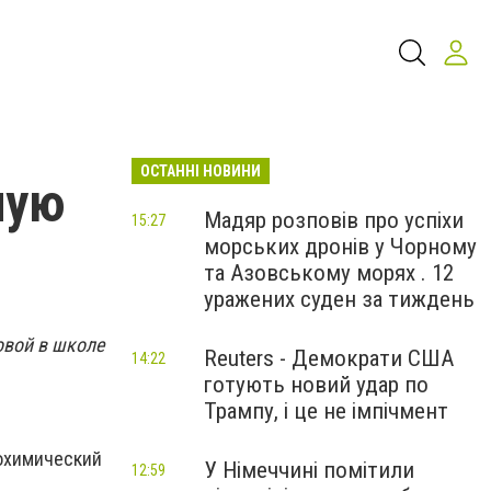
ОСТАННІ НОВИНИ
ную
Мадяр розповів про успіхи
15:27
морських дронів у Чорному
та Азовському морях . 12
уражених суден за тиждень
овой в школе
Reuters - Демократи США
14:22
готують новий удар по
Трампу, і це не імпічмент
охимический
У Німеччині помітили
12:59