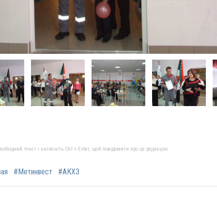
бхідний текст і натисніть Ctrl + Enter, щоб повідомити про це редакцію
вая
#Метинвест
#АКХЗ