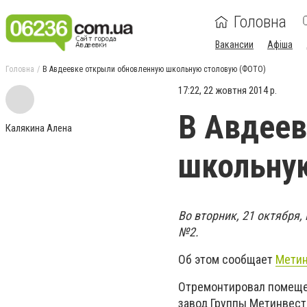
Головна
Вакансии
Афіша
Головна
В Авдеевке открыли обновленную школьную столовую (ФОТО)
17:22, 22 жовтня 2014 р.
В Авдеев
Калякина Алена
школьну
Во вторник, 21 октября
№2.
Об этом сообщает
Метин
Отремонтировал помеще
завод Группы Метинвест