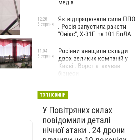
медіа
Як відпрацювали сили ППО
12:28
6 серпня
. Росія запустила ракети
"Онікс", Х-31П та 101 БпЛА
Росіяни знищили склади
11:04
6 серпня
двох великих компаній у
Києві . Ворог атакував
бізнеси
ТОП НОВИНИ
У Повітряних силах
повідомили деталі
нічної атаки . 24 дрони