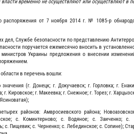
 власти временно не осуществляют или осуществляют в 
о распоряжения от 7 ноября 2014 г. № 1085-р обнародо
х дел, Службе безопасности по представлению Антитерр
пасности поручается ежемесячно вносить в установленн
 министров Украины предложения о внесении изменений
поряжением.
 области в перечень вошли:
 значения (г. Донецк; г. Докучаевск; г. Горловка; г. Енак
; г. Кировское; г. Макеевка; г. Снежное; г. Торез; г. Харцыз
. Ясиноватая);
етырех районов: Амвросиевского района; Новоазовског
ское; с. Коминтерново; с. Водяное; с. Заиченко; с. 
ь; с. Пищевик; с. Черненко; с. Лебединское; с. Сопине); С
она.