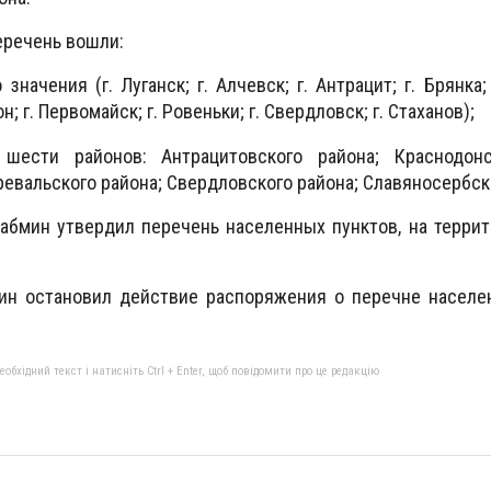
еречень вошли:
значения (г. Луганск; г. Алчевск; г. Антрацит; г. Брянка; 
; г. Первомайск; г. Ровеньки; г. Свердловск; г. Стаханов);
шести районов: Антрацитовского района; Краснодонс
ревальского района; Свердловского района; Славяносербск
абмин утвердил перечень населенных пунктов, на терри
ин остановил действие распоряжения о перечне населен
бхідний текст і натисніть Ctrl + Enter, щоб повідомити про це редакцію