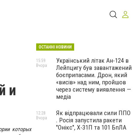
ОСТАННІ НОВИНИ
Український літак Ан-124 в
15:59
Вчора
Лейпцигу був завантажений
боєприпасами. Дрон, який
«висів» над ним, пройшов
й и
через систему виявлення —
медіа
Як відпрацювали сили ППО
12:28
Вчора
. Росія запустила ракети
"Онікс", Х-31П та 101 БпЛА
ории которых