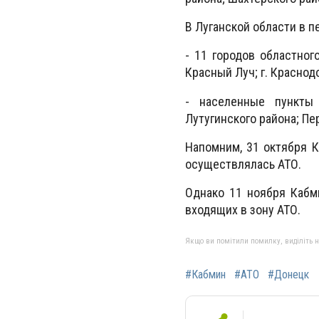
В Луганской области в п
- 11 городов областного 
Красный Луч; г. Краснодон
- населенные пункты 
Лутугинского района; Пе
Напомним, 31 октября К
осуществлялась АТО.
Однако 11 ноября Кабм
входящих в зону АТО.
Якщо ви помітили помилку, виділіть нео
#Кабмин
#АТО
#Донецк