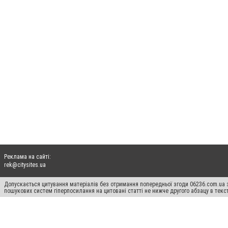
Реклама на сайті:
rek@citysites.ua
Допускається цитування матеріалів без отримання попередньої згоди 06236.com.ua з
пошукових систем гіперпосилання на цитовані статті не нижче другого абзацу в тек
Матеріали з плашками "Новини компаній", "Промо", "Партнерський матеріал", "Партнер