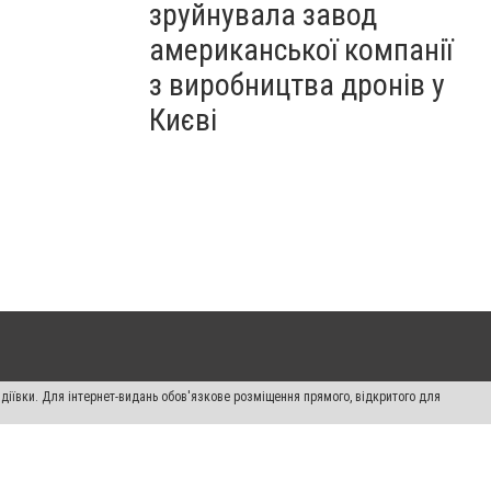
зруйнувала завод
американської компанії
з виробництва дронів у
Києві
діївки. Для інтернет-видань обов'язкове розміщення прямого, відкритого для
лама" публікуються на правах реклами.