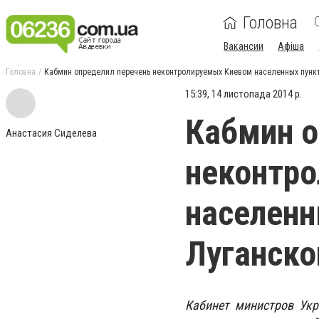
Головна
Вакансии
Афіша
Головна
Кабмин определил перечень неконтролируемых Киевом населенных пункт
15:39, 14 листопада 2014 р.
Кабмин о
Анастасия Сиделева
неконтр
населенн
Луганско
Кабинет министров Укр