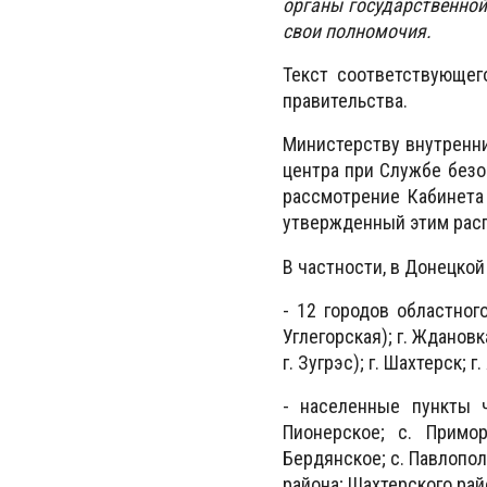
органы государственной
свои полномочия.
Текст соответствующег
правительства.
Министерству внутренни
центра при Службе безо
рассмотрение Кабинета
утвержденный этим рас
В частности, в Донецкой
- 12 городов областного
Углегорская); г. Ждановка
г. Зугрэс); г. Шахтерск; г
- населенные пункты ч
Пионерское; с. Примор
Бердянское; с. Павлопол
района; Шахтерского рай