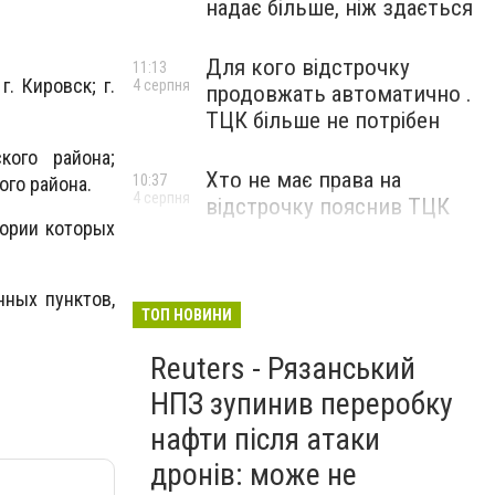
надає більше, ніж здається
Для кого відстрочку
11:13
г. Кировск; г.
4 серпня
продовжать автоматично .
ТЦК більше не потрібен
кого района;
Хто не має права на
10:37
ого района.
4 серпня
відстрочку пояснив ТЦК
тории которых
ных пунктов,
ТОП НОВИНИ
Reuters - Рязанський
НПЗ зупинив переробку
нафти після атаки
дронів: може не