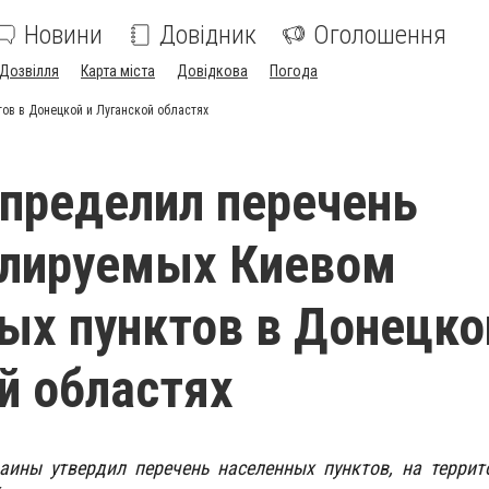
Новини
Довідник
Оголошення
Дозвілля
Карта міста
Довідкова
Погода
ов в Донецкой и Луганской областях
пределил перечень
олируемых Киевом
ых пунктов в Донецко
й областях
аины утвердил перечень населенных пунктов, на террит