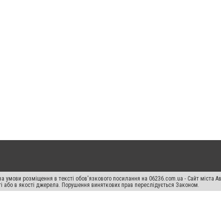
а умови розміщення в тексті обов'язкового посилання на 06236.com.ua - Сайт міста Ав
сті або в якості джерела. Порушення виняткових прав переслідується Законом.
ський спецпроєкт", "Політичні новини", "Пресреліз", "PR", "Офіційно", "Політична рек