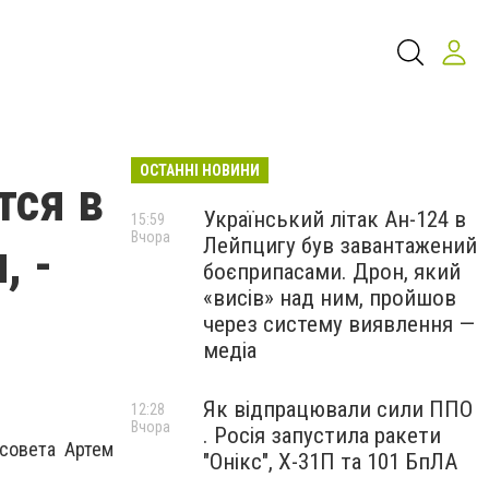
ОСТАННІ НОВИНИ
тся в
Український літак Ан-124 в
15:59
Вчора
Лейпцигу був завантажений
, -
боєприпасами. Дрон, який
«висів» над ним, пройшов
через систему виявлення —
медіа
Як відпрацювали сили ППО
12:28
Вчора
. Росія запустила ракети
рсовета Артем
"Онікс", Х-31П та 101 БпЛА