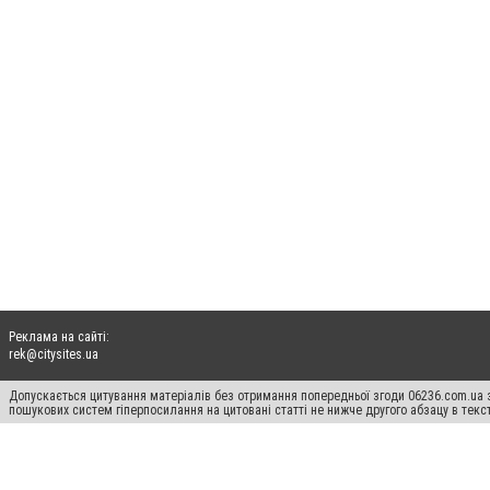
Реклама на сайті:
rek@citysites.ua
Допускається цитування матеріалів без отримання попередньої згоди 06236.com.ua з
пошукових систем гіперпосилання на цитовані статті не нижче другого абзацу в тек
Матеріали з плашками "Новини компаній", "Промо", "Партнерський матеріал", "Партнер