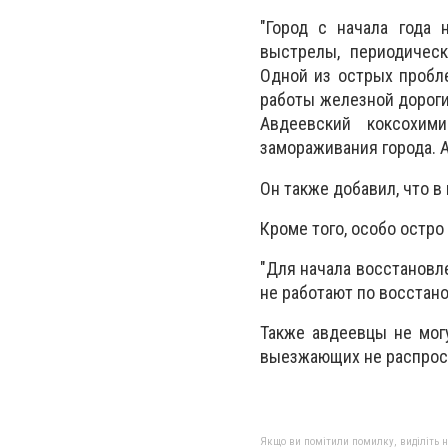
"Город с начала года
выстрелы, периодичес
Одной из острых пробл
работы железной дороги
Авдеевский коксохим
замораживания города. А
Он также добавил, что в
Кроме того, особо остро
"Для начала восстановл
не работают по восстано
Также авдеевцы не могу
выезжающих не распрос
Якщо ви помітили помилку, виділіть нео