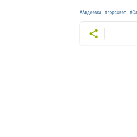
#Авдеевка
#горсовет
#С