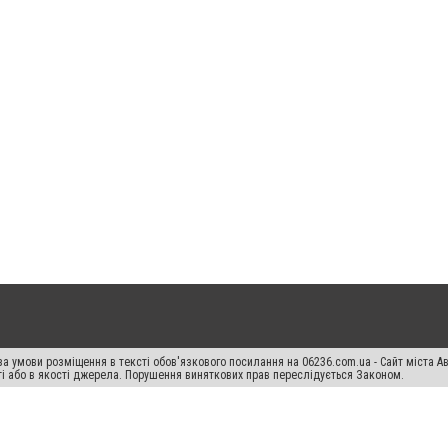
а умови розміщення в тексті обов'язкового посилання на 06236.com.ua - Сайт міста Ав
сті або в якості джерела. Порушення виняткових прав переслідується Законом.
ський спецпроєкт", "Політичні новини", "Пресреліз", "PR", "Офіційно", "Політична рек