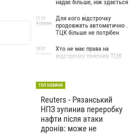
надає більше, ніж здається
Для кого відстрочку
11:13
4 серпня
продовжать автоматично .
ТЦК більше не потрібен
Хто не має права на
10:37
4 серпня
відстрочку пояснив ТЦК
ТОП НОВИНИ
Reuters - Рязанський
НПЗ зупинив переробку
нафти після атаки
дронів: може не