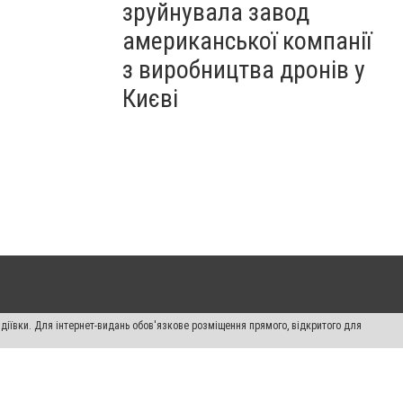
зруйнувала завод
американської компанії
з виробництва дронів у
Києві
діївки. Для інтернет-видань обов'язкове розміщення прямого, відкритого для
лама" публікуються на правах реклами.