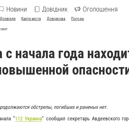
Новини
Довідник
Оголошення
Дозвілля
Карта міста
Довідкова
Погода
совет
 с начала года находи
овышенной опасности
продолжаются обстрелы, погибших и раненых нет.
анала "
112 Украина
" сообщил секретарь Авдеевского го