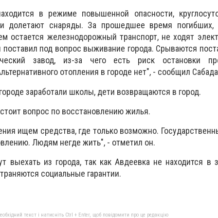
 находится в режиме повышенной опасности, круглосу
ки долетают снаряды. За прошедшее время погибших, 
ем остается железнодорожный транспорт, не ходят элек
 поставил под вопрос выживание города. Срываются пост
ический завод, из-за чего есть риск остановки пр
льтернативного отопления в городе нет", - сообщил Сабад
 городе заработали школы, дети возвращаются в город.
 стоит вопрос по восстановлению жилья.
ения ищем средства, где только возможно. Государствен
влению. Людям негде жить", - отметил он.
т выехать из города, так как Авдеевка не находится в 
траняются социальные гарантии.
бхідний текст і натисніть Ctrl + Enter, щоб повідомити про це редакцію