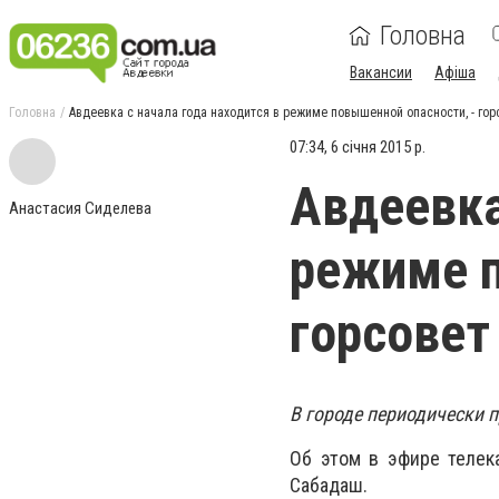
Головна
Вакансии
Афіша
Головна
Авдеевка с начала года находится в режиме повышенной опасности, - гор
07:34, 6 січня 2015 р.
Авдеевка
Анастасия Сиделева
режиме п
горсовет
В городе периодически 
Об этом в эфире телек
Сабадаш.