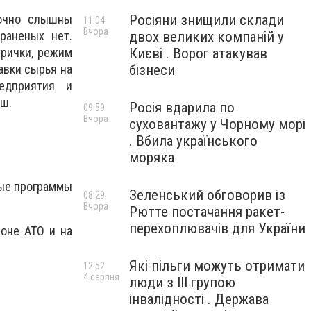
Росіяни знищили склади
точно слышны
11:04
Вчора
двох великих компаній у
раненых нет.
Києві . Ворог атакував
трички, режим
бізнеси
авки сырья на
едприятия и
аш.
Росія вдарила по
09:59
Вчора
суховантажу у Чорному морі
. Вбила українського
моряка
ные программы
Зеленський обговорив із
08:29
Вчора
Рютте постачання ракет-
перехоплювачів для України
зоне АТО и на
Які пільги можуть отримати
12:52
4 серпня
люди з III групою
інвалідності . Держава