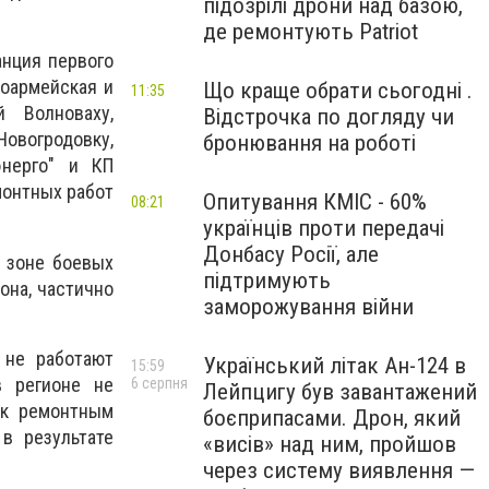
підозрілі дрони над базою,
де ремонтують Patriot
анция первого
ноармейская и
Що краще обрати сьогодні .
11:35
й Волноваху,
Відстрочка по догляду чи
Новогродовку,
бронювання на роботі
энерго" и КП
монтных работ
Опитування КМІС - 60%
08:21
українців проти передачі
Донбасу Росії, але
в зоне боевых
підтримують
она, частично
заморожування війни
 не работают
Український літак Ан-124 в
15:59
в регионе не
6 серпня
Лейпцигу був завантажений
 к ремонтным
боєприпасами. Дрон, який
в результате
«висів» над ним, пройшов
через систему виявлення —