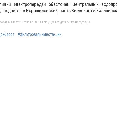
 линий электропередач обесточен Центральный водопр
да подается в Ворошиловский, часть Киевского и Калининск
бхідний текст і натисніть Ctrl + Enter, щоб повідомити про це редакцію
онбасса
#фильтровальныестанции