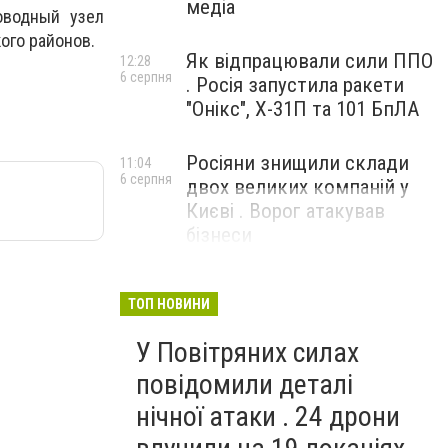
медіа
оводный узел
ого районов.
Як відпрацювали сили ППО
12:28
6 серпня
. Росія запустила ракети
"Онікс", Х-31П та 101 БпЛА
Росіяни знищили склади
11:04
6 серпня
двох великих компаній у
Києві . Ворог атакував
бізнеси
ТОП НОВИНИ
У Повітряних силах
повідомили деталі
нічної атаки . 24 дрони