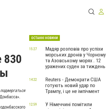
ОСТАННІ НОВИНИ
Мадяр розповів про успіхи
15:27
морських дронів у Чорному
 830
та Азовському морях . 12
уражених суден за тиждень
ды
Reuters - Демократи США
14:22
готують новий удар по
подвергаться
Трампу, і це не імпічмент
 Донбасса».
У Німеччині помітили
12:59
одонбасского