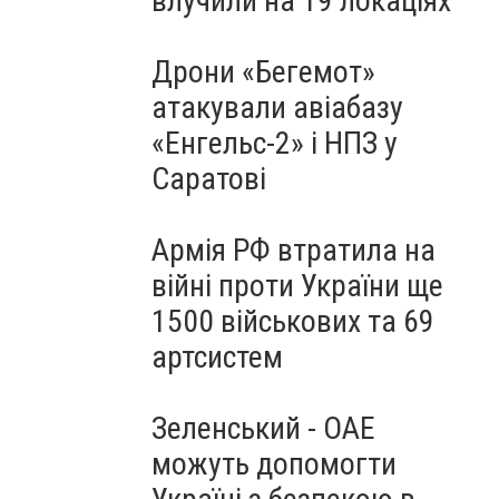
влучили на 19 локаціях
Дрони «Бегемот»
атакували авіабазу
«Енгельс-2» і НПЗ у
Саратові
Армія РФ втратила на
війні проти України ще
1500 військових та 69
артсистем
Зеленський - ОАЕ
можуть допомогти