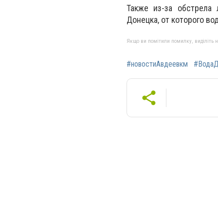
Также из-за обстрела
Донецка, от которого во
Якщо ви помітили помилку, виділіть нео
#новостиАвдеевкм
#ВодаД