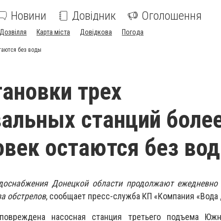
Новини
Довідник
Оголошення
Дозвілля
Карта міста
Довідкова
Погода
стаются без воды
тановки трех
альных станций более
овек остаются без во
доснабжения Донецкой области продолжают ежедневно 
а обстрелов
, сообщает пресс-служба КП «Компания «Вода
повреждена насосная станция третьего подъема Южн