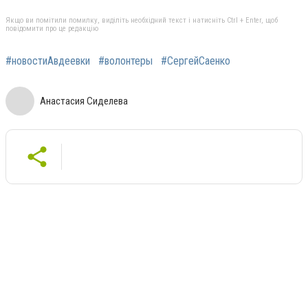
Якщо ви помітили помилку, виділіть необхідний текст і натисніть Ctrl + Enter, щоб
повідомити про це редакцію
#новостиАвдеевки
#волонтеры
#СергейСаенко
Анастасия Сиделева