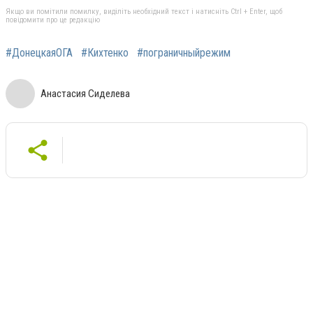
Якщо ви помітили помилку, виділіть необхідний текст і натисніть Ctrl + Enter, щоб
повідомити про це редакцію
#ДонецкаяОГА
#Кихтенко
#пограничныйрежим
Анастасия Сиделева