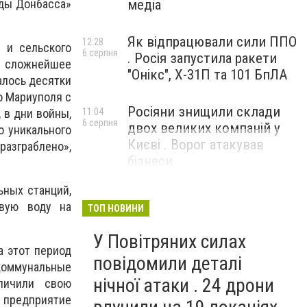
оды Донбасса»
медіа
Як відпрацювали сили ППО
12:28
 и сельского
6 серпня
. Росія запустила ракети
 сложнейшее
"Онікс", Х-31П та 101 БпЛА
алось десятки
о Мариуполя с
Росіяни знищили склади
 в дни войны,
11:04
6 серпня
двох великих компаній у
о уникального
Києві . Ворог атакував
 разграблено»,
бізнеси
ьных станций,
евую воду на
ТОП НОВИНИ
У Повітряних силах
а этот период
повідомили деталі
 коммунальные
нічної атаки . 24 дрони
личили свою
 предприятие