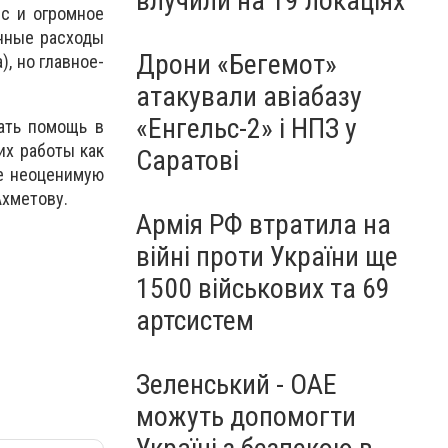
влучили на 19 локаціях
рс и огромное
онные расходы
Дрони «Бегемот»
, но главное-
атакували авіабазу
«Енгельс-2» і НПЗ у
ать помощь в
их работы как
Саратові
те неоценимую
Ахметову.
Армія РФ втратила на
війні проти України ще
1500 військових та 69
артсистем
Зеленський - ОАЕ
можуть допомогти