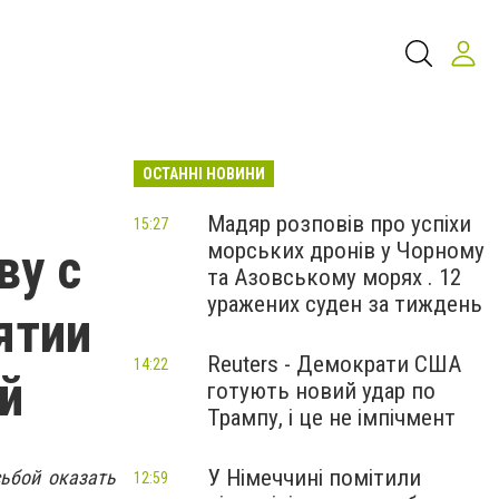
ОСТАННІ НОВИНИ
Мадяр розповів про успіхи
15:27
морських дронів у Чорному
ву с
та Азовському морях . 12
уражених суден за тиждень
ятии
Reuters - Демократи США
14:22
й
готують новий удар по
Трампу, і це не імпічмент
У Німеччині помітили
ьбой оказать
12:59