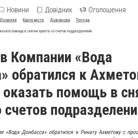
Новини
Довідник
Оголошення
Дозвілля
Карта міста
Довідкова
Погода
казать помощь в снятии ареста со счетов подразделений
в Компании «Вода
» обратился к Ахмето
 оказать помощь в сн
о счетов подразделени
я «Вода Донбасса» обратился к Ринату Ахметову с прос