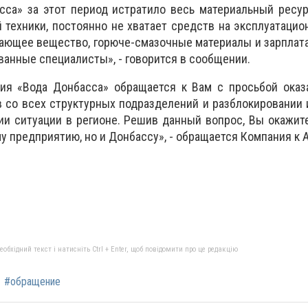
сса» за этот период истратило весь материальный ресу
 техники, постоянно не хватает средств на эксплуатаци
вающее вещество, горюче-смазочные материалы и зарплата)
анные специалисты», - говорится в сообщении.
ия «Вода Донбасса» обращается к Вам с просьбой оказ
в со всех структурных подразделений и разблокировании 
ии ситуации в регионе. Решив данный вопрос, Вы окажи
у предприятию, но и Донбассу», - обращается Компания к 
бхідний текст і натисніть Ctrl + Enter, щоб повідомити про це редакцію
#обращение