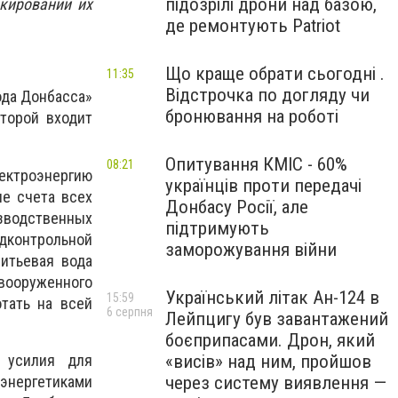
підозрілі дрони над базою,
окировании их
де ремонтують Patriot
Що краще обрати сьогодні .
11:35
Відстрочка по догляду чи
ода Донбасса»
бронювання на роботі
оторой входит
Опитування КМІС - 60%
08:21
ктроэнергию
українців проти передачі
е счета всех
Донбасу Росії, але
водственных
підтримують
дконтрольной
заморожування війни
итьевая вода
ооруженного
Український літак Ан-124 в
15:59
тать на всей
6 серпня
Лейпцигу був завантажений
боєприпасами. Дрон, який
 усилия для
«висів» над ним, пройшов
энергетиками
через систему виявлення —