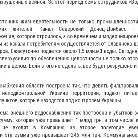
разрушенных войной. За этот период семь сотрудников «В
сточник жизнедеятельности не только промышленности
мих жителей. Канал Северский Донец-Донбасс -
жение, которое строилось, а со временем и модернизиров
ды из канала потребителям осуществляется от Славянска д
ов. Ежесуточно подается около 1,5 млн.м3 воды. Сегодня,
верхусилия по обеспечению целостности не только этог
ии в целом. Если этого не сделать, все будет разрушено и
.
набжения области построена так, что девять фильтровал
 неподконтрольной Украине территории, подают пить
пунктов, которые находятся под контролем Украины.
тема внешнего водоснабжения так построена и убытков з
сумму, которая уже превышает 1 млрд грн, в том числе
е не входят в Компанию, за второе полугодие уве
 и эта сумма уже превышает 246 млн грн. Коммунальное