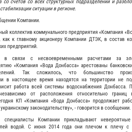
 со счетов со всех структурных подразделений и разбл
стабилизации ситуации в регионе.
общении Компании.
ный коллектив коммунального предприятия «Компания «В
, как к главному акционеру Компании ДТЭК, в состав к
их предприятий.
, в связи с несвоевременными расчетами за эле
ятию «Компания «Вода Донбасса» арестованы банковски
делений. Так сложилось, что большинство произ
ии в настоящее время находятся на территории не по
ависит работа всей системы водоснабжения Донбасса. П
независимо от расположения относительно границ в
егодня КП «Компания «Вода Донбасса» продолжает рабо
украинскому законодательству», - говорится в сообщении.
 специалисты Компании прикладывают невероятные
елей водой. С июня 2014 года они плечом к плечу с 