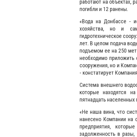
работают на объектах, 
погибли и 12 ранены.
«Вода на Донбассе - и
хозяйства, но и са
гидротехническое соору
лет. В целом подача во
подъемом ее на 250 метр
необходимо приложить с
сооружения, но и Компан
- констатирует Компания
Система внешнего водос
которые находятся на
пятнадцать населенных 
«Не наша вина, что сис
нанесено Компании на 
предприятия, которы
задолженность в разы,