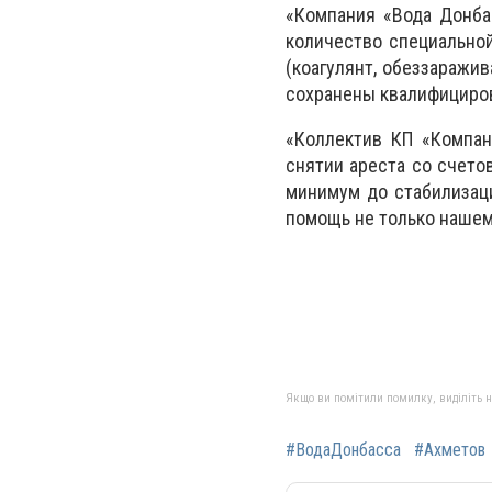
«Компания «Вода Донба
количество специальной
(коагулянт, обеззаражи
сохранены квалифициров
«Коллектив КП «Компан
снятии ареста со счето
минимум до стабилизац
помощь не только нашем
Якщо ви помітили помилку, виділіть нео
#ВодаДонбасса
#Ахметов