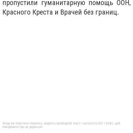
пропустили гуманитарную помощь ООН,
Красного Креста и Врачей без границ.
Якщо ви помітили помилку, виділіть необхідний текст і натисніть Ctrl + Enter, щоб
повідомити про це редакцію