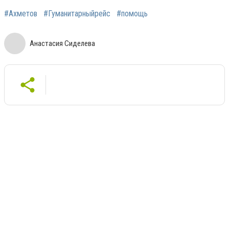
#Ахметов
#Гуманитарныйрейс
#помощь
Анастасия Сиделева