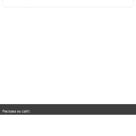
Реклама на сайті:
rek@citysites.ua
Допускається цитування матеріалів без отримання попередньої згоди