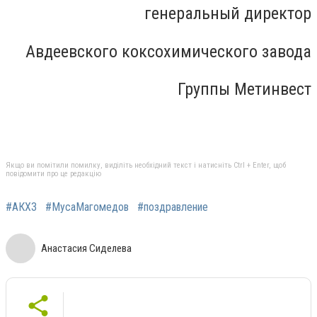
генеральный директор
Авдеевского коксохимического завода
Группы Метинвест
Якщо ви помітили помилку, виділіть необхідний текст і натисніть Ctrl + Enter, щоб
повідомити про це редакцію
#АКХЗ
#МусаМагомедов
#поздравление
Анастасия Сиделева