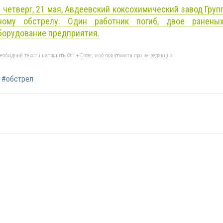
в четверг, 21 мая, Авдеевский коксохимический завод Гру
ному обстрелу. Один работник погиб, двое ранены
борудование предприятия.
бхідний текст і натисніть Ctrl + Enter, щоб повідомити про це редакцію
#обстрел