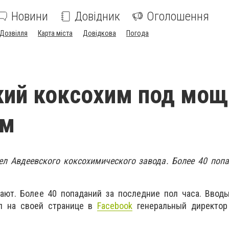
Новини
Довідник
Оголошення
Дозвілля
Карта міста
Довідкова
Погода
кий коксохим под мо
ом
л Авдеевского коксохимического завода. Более 40 попа
ают. Более 40 попаданий за последние пол часа. Вводы
ал на своей странице в
Facebook
генеральный директор