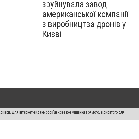
зруйнувала завод
американської компанії
з виробництва дронів у
Києві
діївки. Для інтернет-видань обов'язкове розміщення прямого, відкритого для
лама" публікуються на правах реклами.