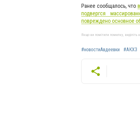
Ранее сообщалось, что
подвергся массирован
повреждено основное о
Якщо ви помітили помилку, виділіть нео
#новостиАвдеевки
#АКХЗ