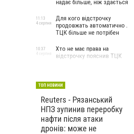
надає більше, ніж здається
Для кого відстрочку
11:13
4 серпня
продовжать автоматично .
ТЦК більше не потрібен
Хто не має права на
10:37
4 серпня
відстрочку пояснив ТЦК
ТОП НОВИНИ
Reuters - Рязанський
НПЗ зупинив переробку
нафти після атаки
дронів: може не