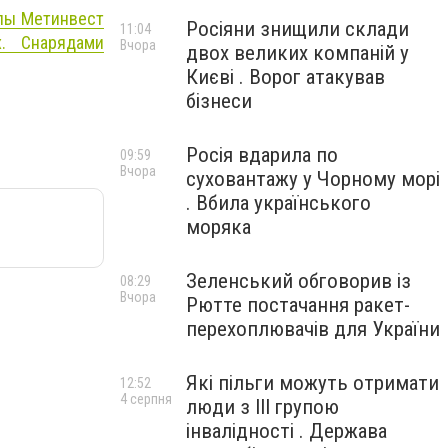
ппы Метинвест
Росіяни знищили склади
11:04
х. Снарядами
Вчора
двох великих компаній у
Києві . Ворог атакував
бізнеси
Росія вдарила по
09:59
Вчора
суховантажу у Чорному морі
. Вбила українського
моряка
Зеленський обговорив із
08:29
Вчора
Рютте постачання ракет-
перехоплювачів для України
Які пільги можуть отримати
12:52
4 серпня
люди з III групою
інвалідності . Держава