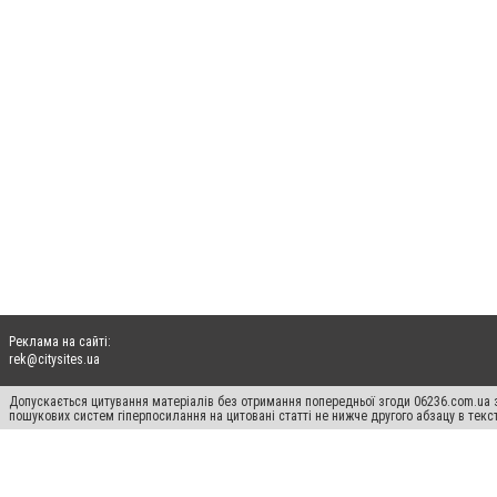
Реклама на сайті:
rek@citysites.ua
Допускається цитування матеріалів без отримання попередньої згоди 06236.com.ua з
пошукових систем гіперпосилання на цитовані статті не нижче другого абзацу в тек
Матеріали з плашками "Новини компаній", "Промо", "Партнерський матеріал", "Партнер