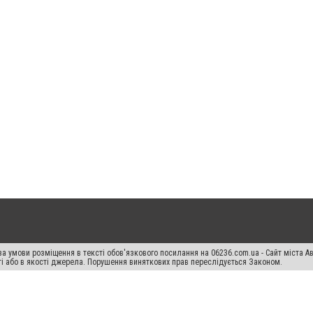
а умови розміщення в тексті обов'язкового посилання на 06236.com.ua - Сайт міста Ав
сті або в якості джерела. Порушення виняткових прав переслідується Законом.
ський спецпроєкт", "Політичні новини", "Пресреліз", "PR", "Офіційно", "Політична рек