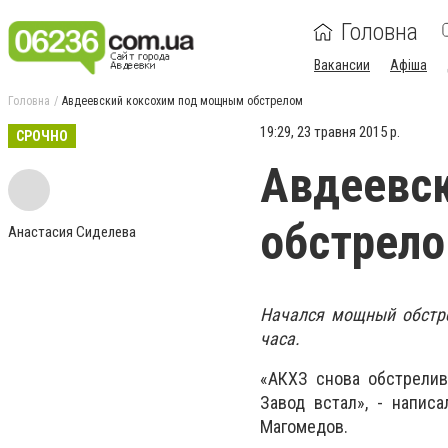
Головна
Вакансии
Афіша
Головна
Авдеевский коксохим под мощным обстрелом
19:29, 23 травня 2015 р.
СРОЧНО
Авдеевс
обстрел
Анастасия Сиделева
Начался мощный обстре
часа.
«АКХЗ снова обстрелив
Завод встал», - напис
Магомедов.