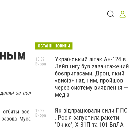
ОСТАННІ НОВИНИ
щным
Український літак Ан-124 в
15:59
Вчора
Лейпцигу був завантажений
боєприпасами. Дрон, який
«висів» над ним, пройшов
через систему виявлення —
даний за пол
медіа
Як відпрацювали сили ППО
12:28
 отбиты все.
Вчора
. Росія запустила ракети
 завода Муса
"Онікс", Х-31П та 101 БпЛА