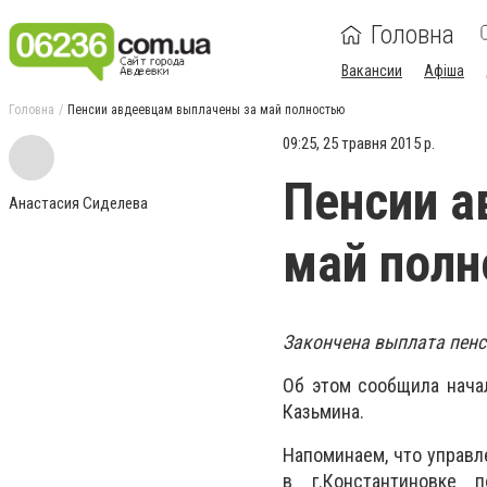
Головна
Вакансии
Афіша
Головна
Пенсии авдеевцам выплачены за май полностью
09:25, 25 травня 2015 р.
Пенсии а
Анастасия Сиделева
май пол
Закончена выплата пенс
Об этом сообщила нача
Казьмина.
Напоминаем, что управл
в г.Константиновке по