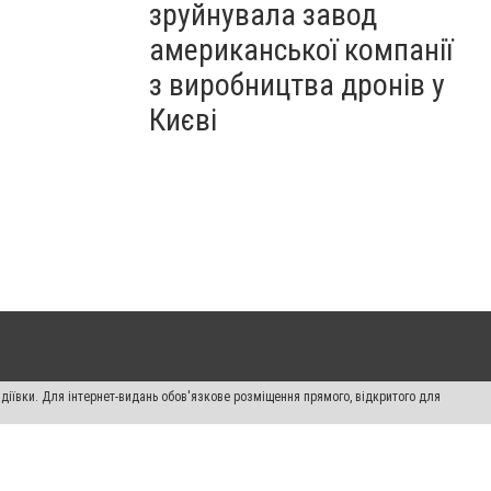
зруйнувала завод
американської компанії
з виробництва дронів у
Києві
діївки. Для інтернет-видань обов'язкове розміщення прямого, відкритого для
лама" публікуються на правах реклами.