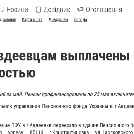
Новини
Довідник
Оголошення
Дозвілля
Карта міста
Довідкова
Погода
вдеевцам выплачены 
ностью
ий за май. Пенсии профинансированы по 25 мая включите
льник управления Пенсионного фонда Украины в г.Авдее
ение ПФУ в г.Авдеевке переехало в здание Пенсионного 
 адресу: 85113, г.Константиновка, ул.Циолковского,