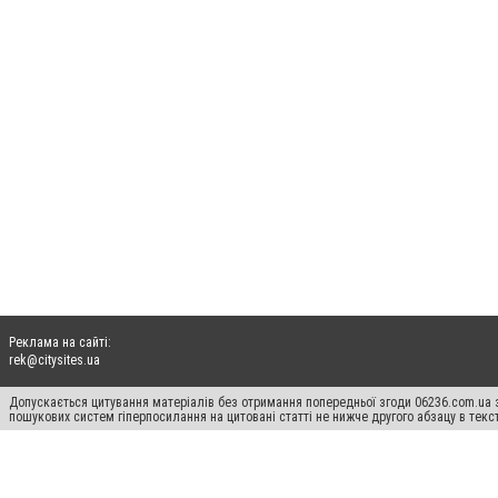
Реклама на сайті:
rek@citysites.ua
Допускається цитування матеріалів без отримання попередньої згоди 06236.com.ua з
пошукових систем гіперпосилання на цитовані статті не нижче другого абзацу в тек
Матеріали з плашками "Новини компаній", "Промо", "Партнерський матеріал", "Партнер