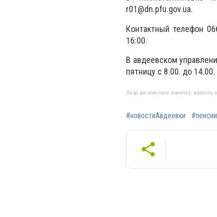
r01@dn.pfu.gov.ua
.
Контактный телефон 066
16:00.
В авдеевском управлени
пятницу с 8.00. до 14.00.
Якщо ви помітили помилку, виділіть нео
#новостиАвдеевки
#пенсии