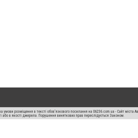
а умови розміщення в тексті обов'язкового посилання на 06236.com.ua - Сайт міста Ав
сті або в якості джерела. Порушення виняткових прав переслідується Законом.
ський спецпроєкт", "Політичні новини", "Пресреліз", "PR", "Офіційно", "Політична рек