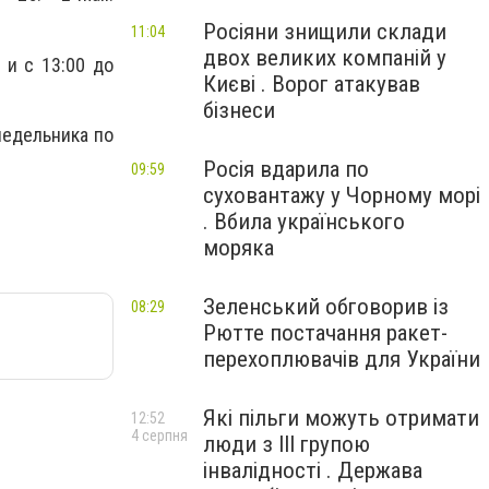
Росіяни знищили склади
11:04
двох великих компаній у
 и с 13:00 до
Києві . Ворог атакував
бізнеси
недельника по
Росія вдарила по
09:59
суховантажу у Чорному морі
. Вбила українського
моряка
Зеленський обговорив із
08:29
Рютте постачання ракет-
перехоплювачів для України
Які пільги можуть отримати
12:52
4 серпня
люди з III групою
інвалідності . Держава