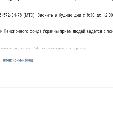
-572-34-78 (МТС). Звонить в будние дни с 8:30 до 12:00
и Пенсионного фонда Украины приём людей ведётся с по
бхідний текст і натисніть Ctrl + Enter, щоб повідомити про це редакцію
#пенсионныйфонд