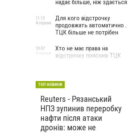
надає більше, ніж здається
Для кого відстрочку
11:13
4 серпня
продовжать автоматично .
ТЦК більше не потрібен
Хто не має права на
10:37
4 серпня
відстрочку пояснив ТЦК
ТОП НОВИНИ
Reuters - Рязанський
НПЗ зупинив переробку
нафти після атаки
дронів: може не