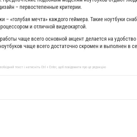
дизайн – первостепенные критерии.
и – «голубая мечта» каждого геймера. Такие ноутбуки сн
роцессором и отличной видеокартой.
 работы чаще всего основной акцент делается на удобство
 ноутбуков чаще всего достаточно скромен и выполнен в с
бхідний текст і натисніть Ctrl + Enter, щоб повідомити про це редакцію