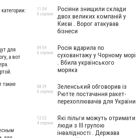
Росіяни знищили склади
11:04
 категории:
6 серпня
двох великих компаній у
Києві . Ворог атакував
бізнеси
Росія вдарила по
09:59
дут для
6 серпня
суховантажу у Чорному морі
гу, а вот
. Вбила українського
ера.
моряка
ртой.
т такие
Зеленський обговорив із
08:29
6 серпня
Рютте постачання ракет-
перехоплювачів для України
Які пільги можуть отримати
12:52
4 серпня
люди з III групою
ресным
інвалідності . Держава
, для