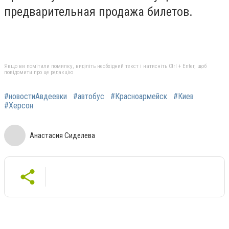
предварительная продажа билетов.
Якщо ви помітили помилку, виділіть необхідний текст і натисніть Ctrl + Enter, щоб
повідомити про це редакцію
#новостиАвдеевки
#автобус
#Красноармейск
#Киев
#Херсон
Анастасия Сиделева