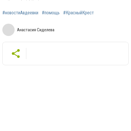
#новостиАвдеевки
#помощь
#КрасныйКрест
Анастасия Сиделева