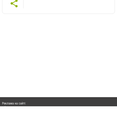
Реклама на сайті:
rek@citysites.ua