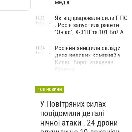
медіа
Як відпрацювали сили ППО
12:28
6 серпня
. Росія запустила ракети
"Онікс", Х-31П та 101 БпЛА
Росіяни знищили склади
11:04
6 серпня
двох великих компаній у
Києві . Ворог атакував
бізнеси
ТОП НОВИНИ
У Повітряних силах
повідомили деталі
нічної атаки . 24 дрони