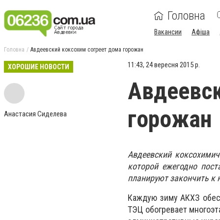
Головна
Вакансии
Афіша
Головна
Авдеевский коксохим согреет дома горожан
11:43, 24 вересня 2015 р.
ХОРОШИЕ НОВОСТИ
Авдеевск
горожан
Анастасия Сиделева
Авдеевский коксохимич
которой ежегодно пост
планируют закончить к 
Каждую зиму АКХЗ обес
ТЭЦ обогревает многоэт