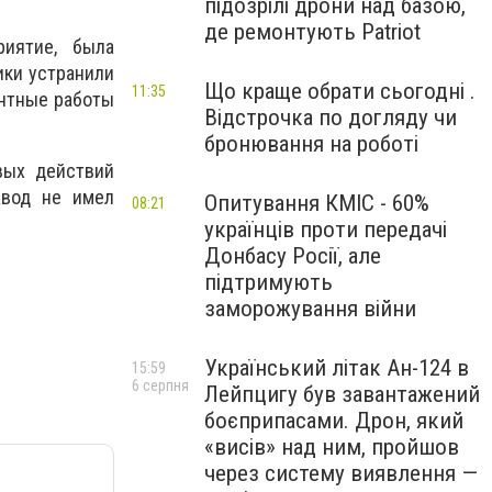
підозрілі дрони над базою,
де ремонтують Patriot
риятие, была
ики устранили
Що краще обрати сьогодні .
11:35
онтные работы
Відстрочка по догляду чи
бронювання на роботі
вых действий
авод не имел
Опитування КМІС - 60%
08:21
українців проти передачі
Донбасу Росії, але
підтримують
заморожування війни
Український літак Ан-124 в
15:59
6 серпня
Лейпцигу був завантажений
боєприпасами. Дрон, який
«висів» над ним, пройшов
через систему виявлення —