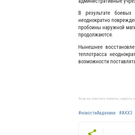
административные учреж
В результате боевых 
неоднократно поврежден
пробоины наружной маг
продолжаются.
Нынешнее восстановле
теплотрасса неоднокра
возможности поставлять 
Якщо ви помітили помилку, виділіть нео
#новостиАвдеевки
#АКХЗ