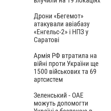
влучили на 19 локаціях
Дрони «Бегемот»
атакували авіабазу
«Енгельс-2» і НПЗ у
Саратові
Армія РФ втратила на
війні проти України ще
1500 військових та 69
артсистем
Зеленський - ОАЕ
можуть допомогти