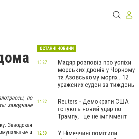
ОСТАННІ НОВИНИ
 дома
Мадяр розповів про успіхи
15:27
морських дронів у Чорному
та Азовському морях . 12
уражених суден за тиждень
плотрассы, по
Reuters - Демократи США
14:22
ты заводчане
готують новий удар по
Трампу, і це не імпічмент
ку. Заводская
оммунальные и
У Німеччині помітили
12:59