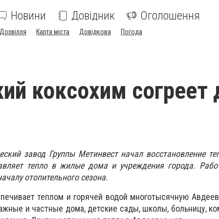
Новини
Довідник
Оголошення
Дозвілля
Карта міста
Довідкова
Погода
ий коксохим согреет
еский завод Группы Метинвест начал восстановление те
авляет тепло в жилые дома и учреждения города. Рабо
началу отопительного сезона.
печивает теплом и горячей водой многотысячную Авдеев
ажные и частные дома, детские сады, школы, больницу, к