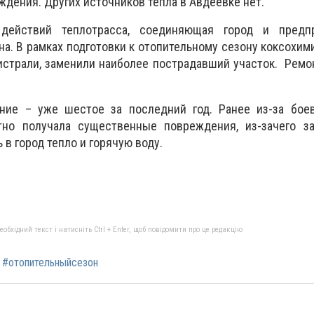
дения. Других источников тепла в Авдеевке нет.
действий теплотрасса, соединяющая город и предп
а. В рамках подготовки к отопительному сезону коксохим
истрали, заменили наиболее пострадавший участок. Рем
ние – уже шестое за последний год. Ранее из-за бое
тно получала существенные повреждения, из-зачего з
в город тепло и горячую воду.
бхідний текст і натисніть Ctrl + Enter, щоб повідомити про це редакцію
#отопительныйсезон