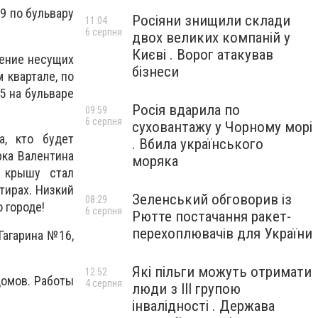
9 по бульвару
Росіяни знищили склади
11:04
6 серпня
двох великих компаній у
Києві . Ворог атакував
ление несущих
бізнеси
 квартале, по
5 на бульваре
Росія вдарила по
09:59
6 серпня
суховантажу у Чорному морі
а, кто будет
. Вбила українського
рка Валентина
моряка
у крышу стал
тирах. Низкий
Зеленський обговорив із
08:29
 городе!
6 серпня
Рютте постачання ракет-
перехоплювачів для України
Гагарина №16,
Які пільги можуть отримати
12:52
домов. Работы
4 серпня
люди з III групою
інвалідності . Держава