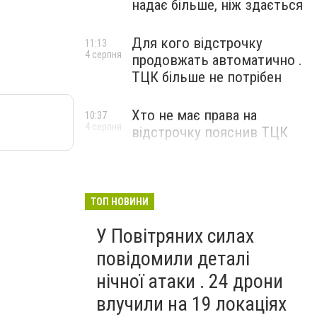
надає більше, ніж здається
Для кого відстрочку
11:13
4 серпня
продовжать автоматично .
ТЦК більше не потрібен
Хто не має права на
10:37
4 серпня
відстрочку пояснив ТЦК
ТОП НОВИНИ
У Повітряних силах
повідомили деталі
нічної атаки . 24 дрони
влучили на 19 локаціях