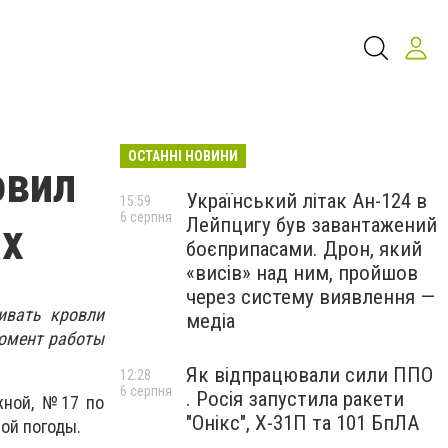
ОСТАННІ НОВИНИ
овил
Український літак Ан-124 в
15:59
6 серпня
Лейпцигу був завантажений
ах
боєприпасами. Дрон, який
«висів» над ним, пройшов
через систему виявлення —
ивать кровли
медіа
момент работы
Як відпрацювали сили ППО
12:28
6 серпня
. Росія запустила ракети
жной, №17 по
"Онікс", Х-31П та 101 БпЛА
ой погоды.