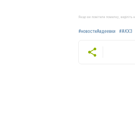
Якщо ви помітили помилку, виділіть нео
#новостиАвдеевки
#АКХЗ