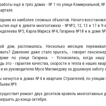
работы ещё в трёх домах - № 1 по улице Коммунальной, № 
артале.
 одним из наиболее сложных объектов. Начато восстанов
ытия ещё в девяти многоэтажках - №№2, 12, 13 и 17 в 9-м
делеева №5, Карла Маркса №4, Гагарина №18 и в доме №
ой дом, расплакалась. Несколько месяцев переживал
овать? Давление даже стало прыгать, - говорит пенсионе
оме по улице Гагарина. – Успокоилась, когда наш
ь это - гарантия качества, скорости и тепла в наших квар
 и их руководителю Мусе Магомедову за душевную заботу о
 начнутся в домах №4 в квартале Строителей, по улицам 
бьева №9.
существит ремонт двух десятков кровель многоэтажных 
вершить до конца октября.