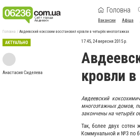
Головна
Вакансии
Афіша
Головна
Авдеевский коксохим восстановил кровли в четырёх многоэтажках
17:45, 24 вересня 2015 р.
АКТУАЛЬНО
Авдеевск
кровли в
Анастасия Сиделева
Авдеевский коксохимич
многоэтажных домов, по
закончены на четырёх о
Так, более двух сотен
Коммунальной и №3 по б