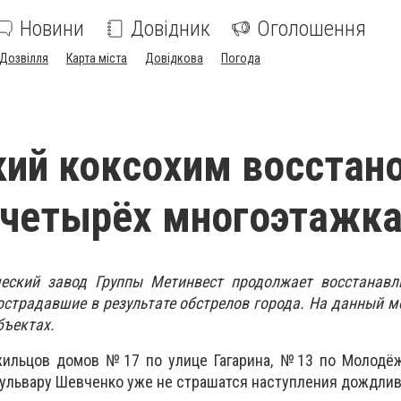
Новини
Довідник
Оголошення
Дозвілля
Карта міста
Довідкова
Погода
ий коксохим восстан
 четырёх многоэтажк
еский завод Группы Метинвест продолжает восстанавл
страдавшие в результате обстрелов города. На данный 
бъектах.
 жильцов домов №17 по улице Гагарина, №13 по Молодё
ульвару Шевченко уже не страшатся наступления дождлив