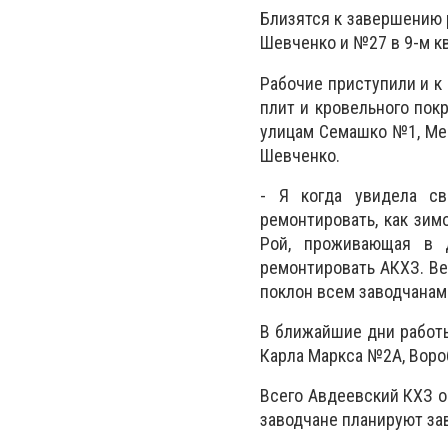
Близятся к завершению 
Шевченко и №27 в 9-м кв
Рабочие приступили и к
плит и кровельного покр
улицам Семашко №1, Мен
Шевченко.
- Я когда увидела св
ремонтировать, как зим
Рой, проживающая в д
ремонтировать АКХЗ. Вед
поклон всем заводчанам
В ближайшие дни работы
Карла Маркса №2А, Воро
Всего Авдеевский КХЗ о
заводчане планируют за