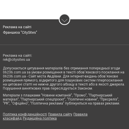
Реклама на сайті
Франшиза "CitySites"
Реклама на сайті:
rek@citysites.ua
Допускається цитування матеріалів без отримання попередньої згоди
06236.com.ua за умови розміщення в тексті обов'язкового посилання на
06236.com.ua - Сайт міста Авдіївки. Для інтернет-видань обов'язкове
розміщення прямого, відкритого для пошукових систем гіперпосилання
на цитовані статті не нижче другого абзацу в тексті або в якості джерела.
Порушення виняткових прав переслідується Законом.
Матеріали з плашками "Новини компаній", "Промо", "Партнерський
матеріал", "Партнерський спецпроєкт", "Політичні новини", "Пресреліз",
"PR", "Офіційно", "Політична реклама" публікуються на правах реклами.
Політика конфіденційності
Правила сайту
Правила
класифайд
Редакційна політика