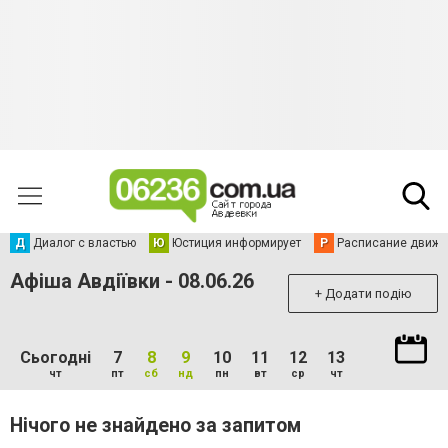
Д
Диалог с властью
Ю
Юстиция информирует
Р
Расписание движен
Афіша Авдіївки - 08.06.26
+ Додати подію
Сьогодні
7
8
9
10
11
12
13
чт
пт
сб
нд
пн
вт
ср
чт
Нічого не знайдено за запитом