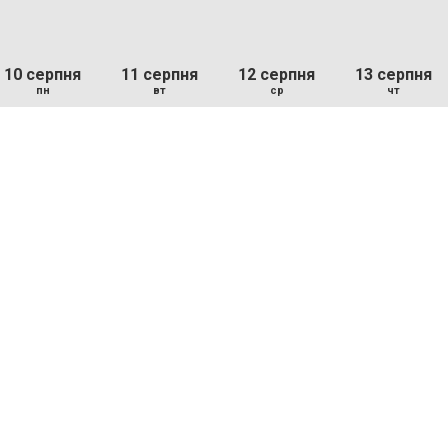
10 серпня
11 серпня
12 серпня
13 серпня
пн
вт
ср
чт