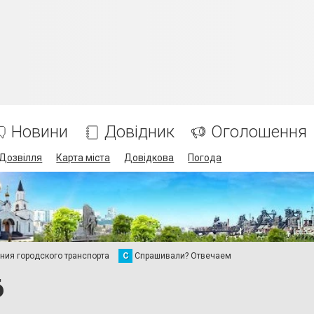
Новини
Довідник
Оголошення
Дозвілля
Карта міста
Довідкова
Погода
ия городского транспорта
С
Спрашивали? Отвечаем
6