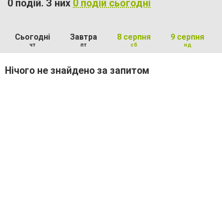
0 подій. З них
0 подій сьогодні
Сьогодні
Завтра
8 серпня
9 серпня
чт
пт
сб
нд
Нічого не знайдено за запитом