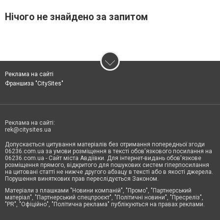
Нічого не знайдено за запитом
Реклама на сайті
Франшиза "CitySites"
Реклама на сайті:
rek@citysites.ua
Допускається цитування матеріалів без отримання попередньої згоди
06236.com.ua за умови розміщення в тексті обов'язкового посилання на
06236.com.ua - Сайт міста Авдіївки. Для інтернет-видань обов'язкове
розміщення прямого, відкритого для пошукових систем гіперпосилання
на цитовані статті не нижче другого абзацу в тексті або в якості джерела.
Порушення виняткових прав переслідується Законом.
Матеріали з плашками "Новини компаній", "Промо", "Партнерський
матеріал", "Партнерський спецпроєкт", "Політичні новини", "Пресреліз",
"PR", "Офіційно", "Політична реклама" публікуються на правах реклами.