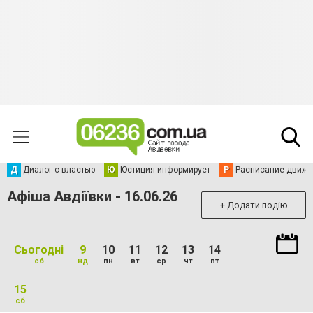
Д
Диалог с властью
Ю
Юстиция информирует
Р
Расписание движен
Афіша Авдіївки - 16.06.26
+ Додати подію
Сьогодні
9
10
11
12
13
14
сб
нд
пн
вт
ср
чт
пт
15
сб