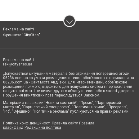
Реклама на сайті
Франшиза "CitySites"
Реклама на сайті:
rek@citysites.ua
Допускається цитування матеріалів без отримання попередньої згоди
06236.com.ua за умови розміщення в тексті обов'язкового посилання на
06236.com.ua - Сайт міста Авдіївки. Для інтернет-видань обов'язкове
розміщення прямого, відкритого для пошукових систем гіперпосилання
на цитовані статті не нижче другого абзацу в тексті або в якості джерела.
Порушення виняткових прав переслідується Законом.
Матеріали з плашками "Новини компаній", "Промо", "Партнерський
матеріал", "Партнерський спецпроєкт", "Політичні новини", "Пресреліз",
"PR", "Офіційно", "Політична реклама" публікуються на правах реклами.
Політика конфіденційності
Правила сайту
Правила
класифайд
Редакційна політика