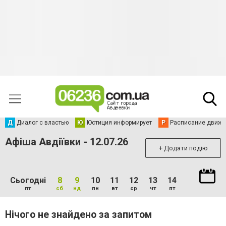
Д
Диалог с властью
Ю
Юстиция информирует
Р
Расписание движен
Афіша Авдіївки - 12.07.26
+ Додати подію
Сьогодні
8
9
10
11
12
13
14
пт
сб
нд
пн
вт
ср
чт
пт
Нічого не знайдено за запитом