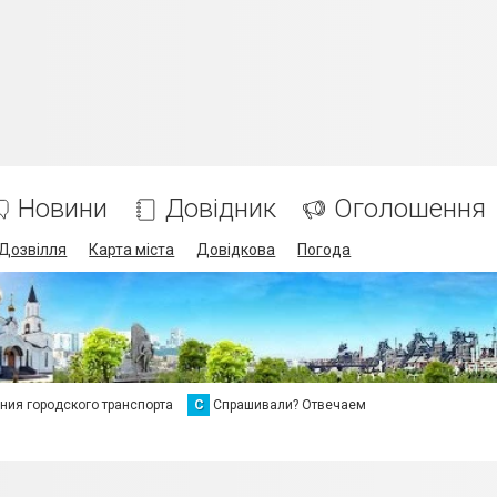
Новини
Довідник
Оголошення
Дозвілля
Карта міста
Довідкова
Погода
ия городского транспорта
С
Спрашивали? Отвечаем