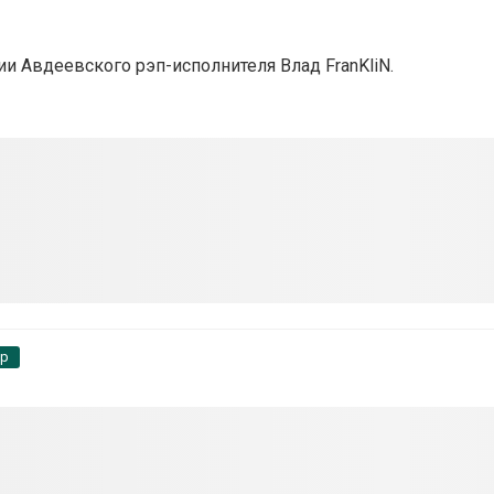
ии Авдеевского рэп-исполнителя Влад FranKliN.
pp