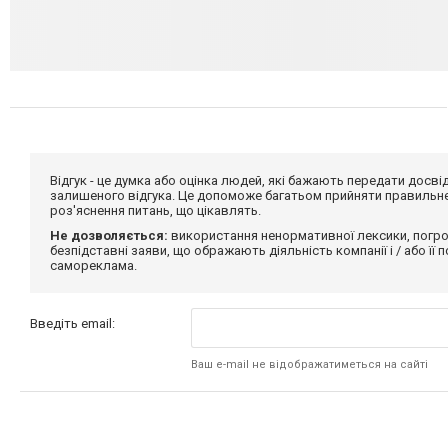
Відгук - це думка або оцінка людей, які бажають передати дос
залишеного відгука. Це допоможе багатьом прийняти правильне 
роз'яснення питань, що цікавлять.
Не дозволяється:
використання ненормативної лексики, погро
безпідставні заяви, що ображають діяльність компанії і / або її
самореклама.
Введіть email:
Ваш e-mail не відображатиметься на сайті