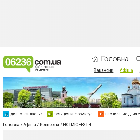
Головна
Вакансии
Афіша
Д
Диалог с властью
Ю
Юстиция информирует
Р
Расписание движен
Головна
Афіша
Концерты
HOTMIC FEST 4