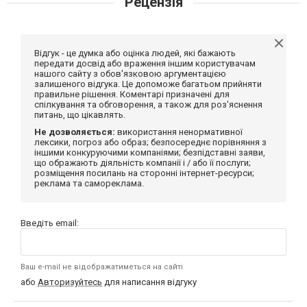
Рецензія
Відгук - це думка або оцінка людей, які бажають
передати досвід або враження іншим користувачам
нашого сайту з обов'язковою аргументацією
залишеного відгука. Це допоможе багатьом прийняти
правильне рішення. Коментарі призначені для
спілкування та обговорення, а також для роз'яснення
питань, що цікавлять.
Не дозволяється:
використання ненормативної
лексики, погроз або образ; безпосереднє порівняння з
іншими конкуруючими компаніями; безпідставні заяви,
що ображають діяльність компанії і / або її послуги;
розміщення посилань на сторонні інтернет-ресурси;
реклама та самореклама.
Введіть email:
Ваш e-mail не відображатиметься на сайті
або
Авторизуйтесь
для написання відгуку