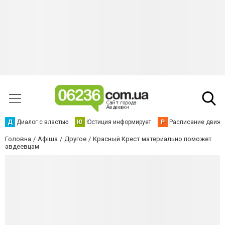
Д
Диалог с властью
Ю
Юстиция информирует
Р
Расписание движен
Головна
Афіша
Другое
Красный Крест материально поможет
авдеевцам