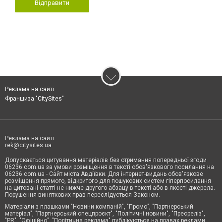
Відправити
Реклама на сайті
Франшиза "CitySites"
Реклама на сайті:
rek@citysites.ua
Допускається цитування матеріалів без отримання попередньої згоди
06236.com.ua за умови розміщення в тексті обов'язкового посилання на
06236.com.ua - Сайт міста Авдіївки. Для інтернет-видань обов'язкове
розміщення прямого, відкритого для пошукових систем гіперпосилання
на цитовані статті не нижче другого абзацу в тексті або в якості джерела.
Порушення виняткових прав переслідується Законом.
Матеріали з плашками "Новини компаній", "Промо", "Партнерський
матеріал", "Партнерський спецпроєкт", "Політичні новини", "Пресреліз",
"PR", "Офіційно", "Політична реклама" публікуються на правах реклами.