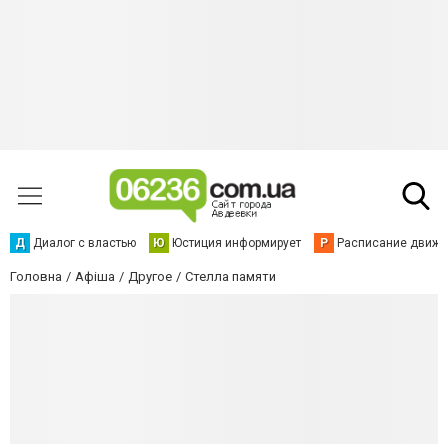
Д
Диалог с властью
Ю
Юстиция информирует
Р
Расписание движен
Головна
Афіша
Другое
Стелла памяти