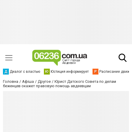
Д
Диалог с властью
Ю
Юстиция информирует
Р
Расписание движен
Головна
Афіша
Другое
Юрист Датского Совета по делам
беженцев окажет правовую помощь авдеевцам