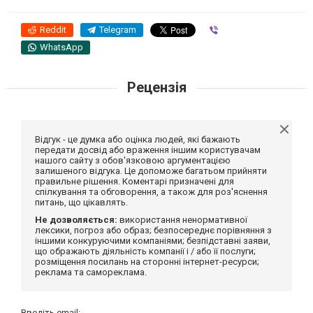
Reddit
Telegram
Viber
WhatsApp
Рецензія
Відгук - це думка або оцінка людей, які бажають
передати досвід або враження іншим користувачам
нашого сайту з обов'язковою аргументацією
залишеного відгука. Це допоможе багатьом прийняти
правильне рішення. Коментарі призначені для
спілкування та обговорення, а також для роз'яснення
питань, що цікавлять.
Не дозволяється:
використання ненормативної
лексики, погроз або образ; безпосереднє порівняння з
іншими конкуруючими компаніями; безпідставні заяви,
що ображають діяльність компанії і / або її послуги;
розміщення посилань на сторонні інтернет-ресурси;
реклама та самореклама.
Введіть email: