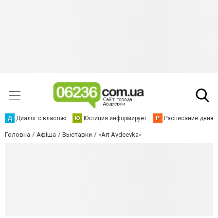
Д
Диалог с властью
Ю
Юстиция информирует
Р
Расписание движен
Головна
Афіша
Выставки
«Art Avdeevka»