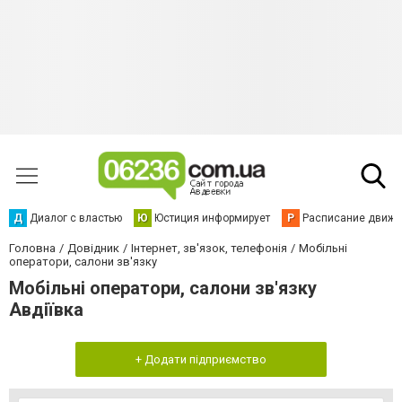
Д
Диалог с властью
Ю
Юстиция информирует
Р
Расписание движен
Головна
Довідник
Інтернет, зв'язок, телефонія
Мобільні
оператори, салони зв'язку
Мобільні оператори, салони зв'язку
Авдіївка
+ Додати підприємство