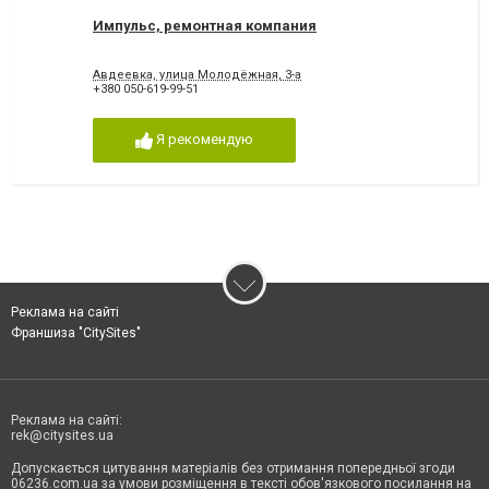
Импульс, ремонтная компания
Авдеевка, улица Молодёжная, 3-а
+380 050-619-99-51
Я рекомендую
Реклама на сайті
Франшиза "CitySites"
Реклама на сайті:
rek@citysites.ua
Допускається цитування матеріалів без отримання попередньої згоди
06236.com.ua за умови розміщення в тексті обов'язкового посилання на