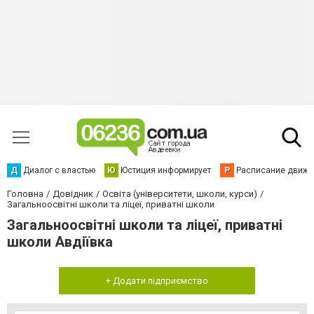
Д
Диалог с властью
Ю
Юстиция информирует
Р
Расписание движен
Головна
Довідник
Освіта (університети, школи, курси)
Загальноосвітні школи та ліцеї, приватні школи
Загальноосвітні школи та ліцеї, приватні
школи Авдіївка
+ Додати підприємство