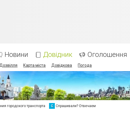
Новини
Довідник
Оголошення
Дозвілля
Карта міста
Довідкова
Погода
ия городского транспорта
С
Спрашивали? Отвечаем