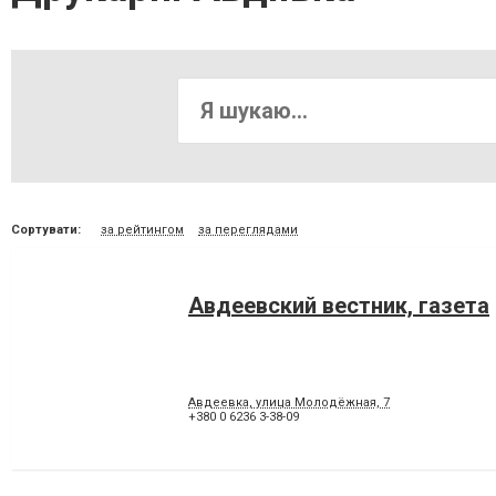
Сортувати:
за рейтингом
за переглядами
Авдеевский вестник, газета
Авдеевка, улица Молодёжная, 7
+380 0 6236 3-38-09