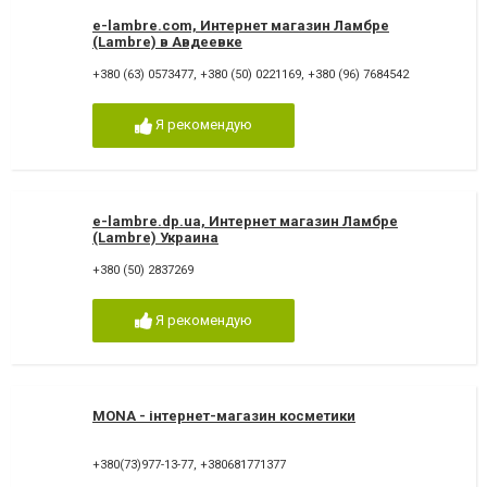
e-lambre.com, Интернет магазин Ламбре
(Lambre) в Авдеевке
+380 (63) 0573477
,
+380 (50) 0221169
,
+380 (96) 7684542
Я рекомендую
e-lambre.dp.ua, Интернет магазин Ламбре
(Lambre) Украина
+380 (50) 2837269
Я рекомендую
MONA - інтернет-магазин косметики
+380(73)977-13-77
,
+380681771377