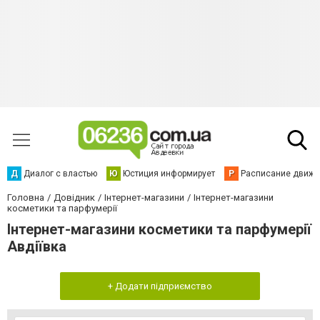
Д
Диалог с властью
Ю
Юстиция информирует
Р
Расписание движен
Головна
Довідник
Інтернет-магазини
Інтернет-магазини
косметики та парфумерії
Інтернет-магазини косметики та парфумерії
Авдіївка
+ Додати підприємство