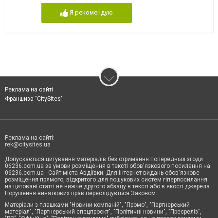
Я рекомендую
Реклама на сайті
Франшиза "CitySites"
Реклама на сайті:
rek@citysites.ua
Допускається цитування матеріалів без отримання попередньої згоди
06236.com.ua за умови розміщення в тексті обов'язкового посилання на
06236.com.ua - Сайт міста Авдіївки. Для інтернет-видань обов'язкове
розміщення прямого, відкритого для пошукових систем гіперпосилання
на цитовані статті не нижче другого абзацу в тексті або в якості джерела.
Порушення виняткових прав переслідується Законом.
Матеріали з плашками "Новини компаній", "Промо", "Партнерський
матеріал", "Партнерський спецпроєкт", "Політичні новини", "Пресреліз",