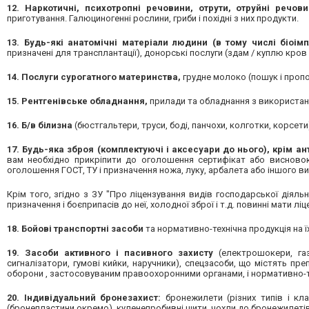
12. Наркотичні, психотропні речовини, отрути, отруйні речови
приготування. Галюциногенні рослини, гриби і похідні з них продукти.
13. Будь-які анатомічні матеріали людини
(в тому числі біоімп
призначені для трансплантації), донорські послуги (здам / куплю кров /
14. Послуги сурогатного материнства,
грудне молоко (пошук і пропо
15. Рентгенівське обладнання,
прилади та обладнання з використанн
16. Б/в білизна
(бюстгальтери, труси, боді, панчохи, колготки, корсети
17. Будь-яка зброя (комплектуючі і аксесуари до нього), крім ан
вам необхідно прикріпити до оголошення сертифікат або висново
оголошення ГОСТ, ТУ і призначення ножа, луку, арбалета або іншого вид
Крім того, згідно з ЗУ "Про ліцензування видів господарської діяль
призначення і боєприпасів до неї, холодної зброї і т.д. повинні мати л
18. Бойові транспортні засоби
та нормативно-технічна продукція на ї
19. Засоби активного і пасивного захисту
(електрошокери, газ
сигналізатори, гумові кийки, наручники), спецзасоби, що містять пре
оборони , застосовуваним правоохоронними органами, і нормативно-тех
20. Індивідуальний бронезахист:
бронежилети (різних типів і клас
(бронепластини окремо), куленепробивні щити, чохли до бронежилетів і 