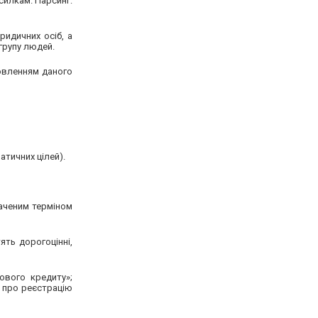
зсилкам. Парсинг:
ридичних осіб, а
групу людей.
товленням даного
атичних цілей).
значеним терміном
ять дорогоцінні,
ового кредиту»;
а про реєстрацію