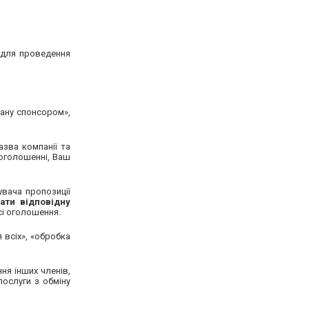
я для проведення
тану спонсором»,
азва компанії та
оголошенні, Ваш
увача пропозиції
ати відповідну
сі оголошення.
 всіх», «обробка
ня інших членів,
послуги з обміну