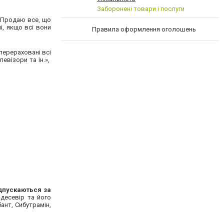
Заборонені товари і послуги
 «Продаю все, що
, якщо всі вони
Правила оформлення оголошень
перераховані всі
евізори та ін.»,
дпускаються за
десевір та його
бант, Сибутрамін,