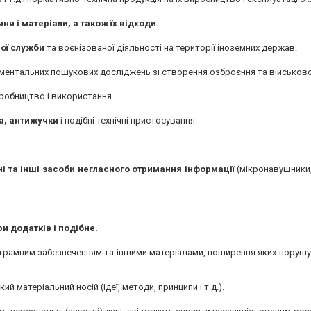
ини і матеріали, а також їх відходи.
вої служби
та воєнізованої діяльності на території іноземних держав.
ментальних пошукових досліджень зі створення озброєння та військової
виробництво і використання.
а, антижучки
і подібні технічні пристосування.
ні та інші засоби негласного отримання інформації
(мікронавушники,
и додатків і подібне.
грамним забезпеченням та іншими матеріалами, поширення яких порушу
кий матеріальний носій (ідеї, методи, принципи і т.д.).