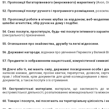
51. Пропозиції багаторівневого (мережевого) маркетингу
(Avon, Or
52. Пропозиції послуг ручного і програмного розміщення
, розсилк
53. Пропозиції роботи в нічних клубах за кордоном; веб-моделями
шлюбні агентства; збір ручок на дому і подібні.
54. Секс послуги, проституція, будь-які послуги інтимного харак
(сексуального) призначення.
55. Оголошення про знайомства, дружбу та легкі відносини.
56. Державні нагороди
, відзнаки про увічнення Перемоги у Великій Ві
57. Предмети із зображенням нацистської, комуністичної символі
58.Діючі або ті, які мають силу, державні посвідчення особи і до
залікові книжки, дипломи, проїзні квитки, перепустки, дозволи, серт
прав / обов'язків, крім документів для цілей колекціонування з явно 
документів, а також послуги з їх отримання.
59. Екстремістські матеріали
; матеріали, що закликають до ма
екстремістської діяльності; розпалюванню міжнаціональної та міжконфе
60. Товари і послуги, які посягають на територіальну цілісність і 