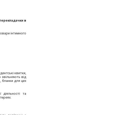
 перекладачки в
 товари інтимного
удентські квитки,
о звільняють від
, бланки для цих
ї діяльності та
тереях.