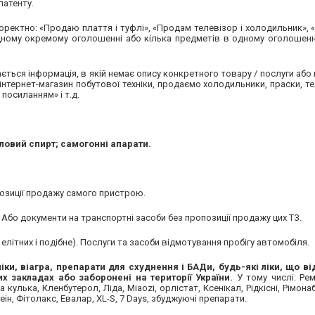
патенту.
ректно: «Продаю плаття і туфлі», «Продам телевізор і холодильник»,
дному окремому оголошенні або кілька предметів в одному оголошенні
ться інформація, в якій немає опису конкретного товару / послуги або 
нтернет-магазин побутової техніки, продаємо холодильники, праски, тел
посиланням» і т.д.
иловий спирт; самогонні апарати.
озиції продажу самого пристрою.
 Або документи на транспортні засоби без пропозиції продажу цих ТЗ.
 елітних і подібне). Послуги та засоби відмотування пробігу автомобіля.
іки, віагра, препарати для схуднення і БАДи,
будь-які ліки,
що ві
их закладах
або заборонені на території України.
У тому числі: Рем
кулька, Кленбутерол, Ліда, Miaozi, орлістат, Ксенікал, Рідкісні, Рімона
ін, Фітолакс, Евалар, XL-S, 7 Days, збуджуючі препарати.