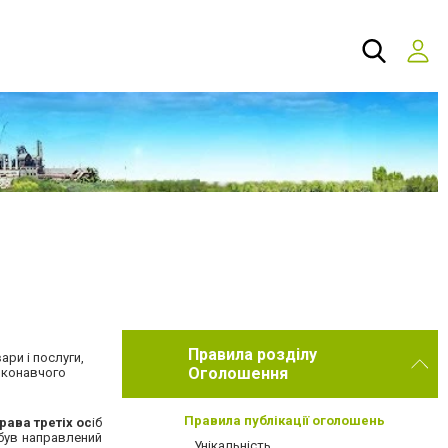
Правила розділу
ари і послуги,
Оголошення
иконавчого
Правила публікації оголошень
рава третіх ос
іб
ї був направлений
Унікальність