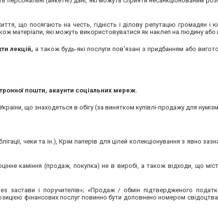
стять персональні (анкетні) дані, які можуть сприяти несанкціонованим ро
ття, що посягають на честь, гідність і ділову репутацію громадян і ю
також матеріали, які можуть використовуватися як наклеп на людину або 
кти лекцій,
а також будь-які послуги пов'язані з придбанням або виго
тронної пошти, акаунти соціальних мереж.
 України, що знаходяться в обігу (за винятком купівлі-продажу для нумізм
облігації, чеки та ін.), Крім паперів для цілей колекціонування з явно за
цінне каміння (продаж, покупка) не в виробі, а також відходи, що міст
ез застави і поручителів»; «Продаж / обмін підтвердженого податк
опозицією фінансових послуг повинно бути доповнено номером свідоцтв