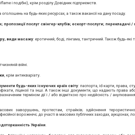
iflame і подібні), крім розділу Довідник підприємств.
а оголошень на будь-яких ресурсах, а також вакансії на дану посаду.
; пропозиції послуг свінгер-клубів; ескорт-послуги; перекладачі /
теру, види масажу
: еротичний, боді, лінгама, тантричний. Також будь-які
тчизняній війні.
ки
, крім антикваріату.
кументи будь-яких існуючих країн світу
: паспорта, id-карти, права, ст
ифікати, ліцензії та інші. А також інші документи, що надають права аб
зазначеним терміном дії і / або відміткою про недійсність / анулювання
сових заворушень, протестам, страйків; здійснення терористично
сійної ворожнечі; до участі в масових публічних заходах, аукціонах, ло
недоторканність України
.