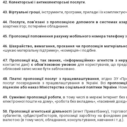
42. Колекторські і антиколекторські послуги.
43. Віртуальні гроші
, інструменти, програми, прилади і їх комплектуюч
44. Послуги, пов'язані з пропозицією допомоги в системах азар
азартних ігор; лотерейне обладнання.
45. Пропозиції поповнення рахунку мобільного номера телефону
з
46. ​​Шахрайство, вимагання, прохання чи пропозиція матеріальн
«шукаю матеріальну підтримку», «комерція» і подібне.
47. Пропозиції від, так званих, «інформаційних» агентств з нер
контактні дані)
є обов'язковою умовою
для користувачів, що предс
обліковий запис може бути заблоковано.
48. Платні пропозиції послуг з працевлаштування
, згідно ЗУ «П
послуг посередників з працевлаштування в Україні. Всі
пропозиці
ліцензію або наказ Міністерства соціальної політики України
. Ном
49. Сумнівні пропозиції роботи
, в тому числі в мережі Інтернет без
електронної пошти на дому», «робота без вкладень», «пасивний дохід» і
50. Пропозиції агентської діяльності
(агент ПриватБанку), торговог
субагентів, субдистриб’юторів, пропозиції заробітку на фондових ри
валютою (в тому числі, обладнання, консультування, навчання і т.д.).