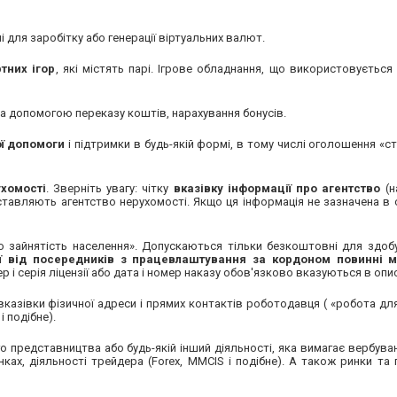
і для заробітку або генерації віртуальних валют.
тних ігор
, які містять парі. Ігрове обладнання, що використовуєтьс
а допомогою переказу коштів, нарахування бонусів.
ої допомоги
і підтримки в будь-якій формі, в тому числі оголошення «с
ухомості
. Зверніть увагу: чітку
вказівку інформації про агентство
(н
тавляють агентство нерухомості. Якщо ця інформація не зазначена в 
ро зайнятість населення». Допускаються тільки безкоштовні для здоб
ї від посередників з працевлаштування за кордоном повинні м
ер і серія ліцензії або дата і номер наказу обов'язково вказуються в опи
 вказівки фізичної адреси і прямих контактів роботодавця ( «робота для
 подібне).
о представництва або будь-якій інший діяльності, яка вимагає вербуван
нках, діяльності трейдера (Forex, MMCIS і подібне). А також ринки та 