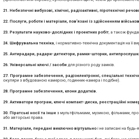
21. Небезпечні вибухові, хімічні, радіоактивні, піротехнічні речов
22. Послуги, роботи і матеріали, пов'язані із здійсненням військо
23. Результати науково-дослідних і проектних робіт
, а також фунда
24. Шифрувальна техніка
, і нормативно-технічна документація на її 
25. Антирадари, радари-детектори, рамки-шторки, антипрослушк
26. Універсальні ключі / засоби
для різного роду замків.
27. Програмне забезпечення, радіоелектронні, спеціальні техніч
окуляри з вбудованою камерою, годинник-камера і подібне).
28. Програмне забезпечення, клони додатків.
29. Активатори програм, ключі компакт-диска, реєстраційні номер
30. Піратські носії та інше
з мультфільмами, музикою, фільмами, про
або авторські права.
31. Матеріали, передані виключно віртуально
і не записані на будь-я