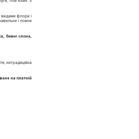
уги, пов'язані з
 видами флори і
равильне і повне
а, бивні слона,
гія, нетрадиційна
ване на платній