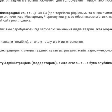
дів
. Агітаційні матеріали, бюлетені для голосування, товари або посл
міжнародної конвенції СІТЕС
(про торгівлю рідкісними та зникаючими
е включених в Міжнародну Червону книгу, має обов'язково містити: п
ий сайт розплідника.
 тих якы перебувають під загрозою зникнення видів тварин.
Ікла морж
 капкани і подібне), а також послуги з їх виготовлення.
кою
: привороти, змови, гадання, сатанізм, ритуали, магія, таро, нумероло
ту Адміністрацією (модератором), якщо оголошення було опубліко