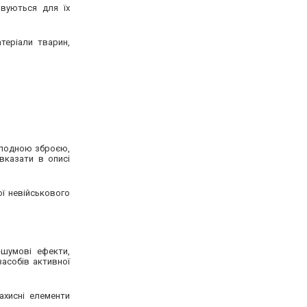
вуються для їх
теріали тварин,
холодною зброєю,
вказати в описі
ої невійськового
-шумові ефекти,
засобів активної
захисні елементи
.