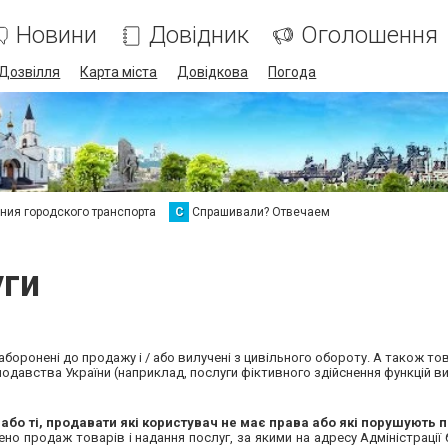
Новини
Довідник
Оголошення
Дозвілля
Карта міста
Довідкова
Погода
ия городского транспорта
С
Спрашивали? Отвечаем
уги
аборонені до продажу і / або вилучені з цивільного обороту. А також тов
одавства України (наприклад, послуги фіктивного здійснення функцій в
і або ті, продавати які користувач не має права або які порушують п
онено продаж товарів і надання послуг, за якими на адресу Адміністраці