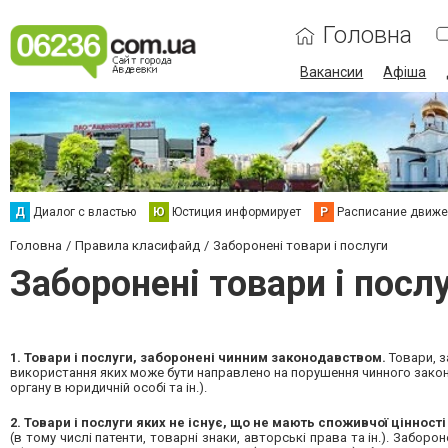
Головна
Вакансии
Афіша
Д
Диалог с властью
Ю
Юстиция информирует
Р
Расписание движен
Головна
Правила класифайд
Заборонені товари і послуги
Заборонені товари і посл
1. Товари і послуги, заборонені чинним законодавством.
Товари, з
використання яких може бути направлено на порушення чинного закон
органу в юридичній особі та ін.).
2. Товари і послуги яких не існує, що не мають споживчої цінност
(в тому числі патенти, товарні знаки, авторські права та ін.). Забор