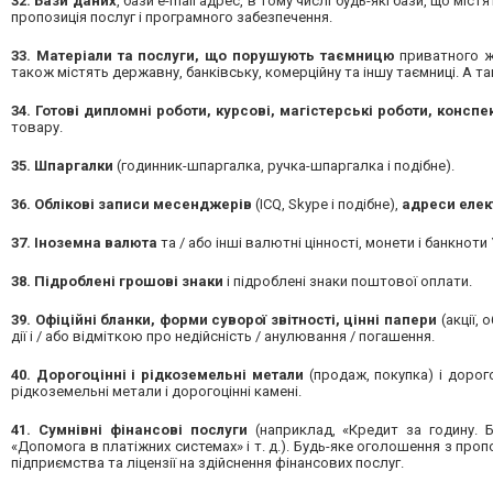
32. Бази даних
, бази e-mail адрес, в тому числі будь-які бази, що мі
пропозиція послуг і програмного забезпечення.
33. Матеріали та послуги, що порушують таємницю
приватного жи
також містять державну, банківську, комерційну та іншу таємниці. А 
34. Готові дипломні роботи, курсові, магістерські роботи, конспе
товару.
35. Шпаргалки
(годинник-шпаргалка, ручка-шпаргалка і подібне).
36. Облікові записи месенджерів
(ICQ, Skype і подібне),
адреси елек
37. Іноземна валюта
та / або інші валютні цінності, монети і банкноти
38. Підроблені грошові знаки
і підроблені знаки поштової оплати.
39. Офіційні бланки, форми суворої звітності, цінні папери
(акції, 
дії і / або відміткою про недійсність / анулювання / погашення.
40. Дорогоцінні і рідкоземельні метали
(продаж, покупка) і дорого
рідкоземельні метали і дорогоцінні камені.
41. Сумнівні фінансові послуги
(наприклад, «Кредит за годину. Б
«Допомога в платіжних системах» і т. д.). Будь-яке оголошення з пр
підприємства та ліцензії на здійснення фінансових послуг.