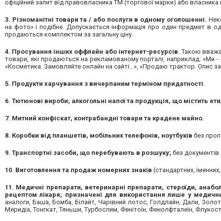
офіційний запит від правовласника ТМ (торгової марки) або власника 
3. Різноманітні товари та / або послуги в одному оголошенні.
Неко
на фото» і подібне. Допускається інформація про один предмет в о
продаються комплектом за загальну ціну.
4. Просування інших оффлайн або інтернет-ресурсів.
Такою вважає
товари, які продаються на рекламованому порталі, наприклад: «Ми - і
«Косметика. Замовляйте онлайн на сайті...», «Продаю трактор. Опис за 
5. Продукти харчування з вичерпаним терміном придатності.
6. Тютюнові вироби; алкогольні напої та продукція, що містить ет
7. Митний конфіскат, контрабандні товари та крадене майно.
8. Коробки від планшетів, мобільних телефонів, ноутбуків
без проп
9. Транспортні засоби, що перебувають в розшуку;
без документів.
10. Виготовлення та продаж номерних знаків
(стандартних, іменних,
11. Медичні препарати, ветеринарні препарати, стероїди, анабол
рецептом лікаря,
призначені для використання лише у медичн
аналоги, Баша, Бомба, Білайт, Чарівний лотос, Голдлайн, Дали, Золота 
Меридіа, Тонгкат, Тяньши, Турбослим, Фенітоїн, Фенолфталеїн, Флукосте