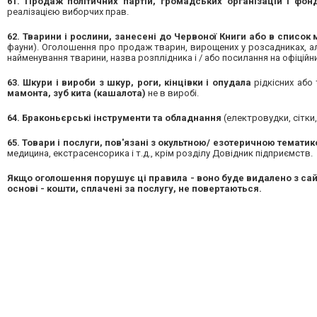
61. Продаж політичних партій, громадських організацій і фон
реалізацією виборчих прав.
62. Тварини і рослини, занесені до Червоної Книги або в список 
фауни). Оголошення про продаж тварин, вирощених у розсадниках, ал
найменування тварини, назва розплідника і / або посилання на офіційн
63. Шкури і вироби з шкур, роги, кінцівки і опудала
рідкісних або
мамонта, зуб кита (кашалота)
не в виробі.
64. Браконьєрські інструменти та обладнання
(електровудки, сітки,
65. Товари і послуги, пов'язані з окультною/ езотеричною темати
медицина, екстрасенсорика і т.д., крім розділу Довідник підприємств.
Якщо оголошення порушує ці правила - воно буде видалено з сай
основі - кошти, сплачені за послугу, не повертаються.