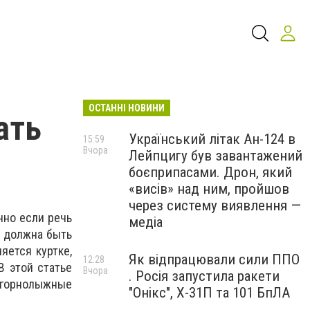
ОСТАННІ НОВИНИ
ать
Український літак Ан-124 в
15:59
Вчора
Лейпцигу був завантажений
боєприпасами. Дрон, який
«висів» над ним, пройшов
через систему виявлення —
нно если речь
медіа
м должна быть
яется куртке,
Як відпрацювали сили ППО
12:28
В этой статье
Вчора
. Росія запустила ракети
 горнолыжные
"Онікс", Х-31П та 101 БпЛА