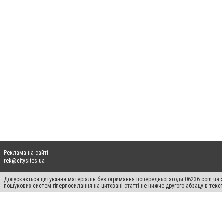
Реклама на сайті:
rek@citysites.ua
Допускається цитування матеріалів без отримання попередньої згоди 06236.com.ua з
пошукових систем гіперпосилання на цитовані статті не нижче другого абзацу в тек
Матеріали з плашками "Новини компаній", "Промо", "Партнерський матеріал", "Партнер