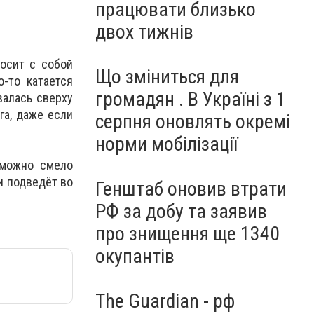
працювати близько
двох тижнів
осит с собой
Що зміниться для
о-то катается
громадян . В Україні з 1
валась сверху
га, даже если
серпня оновлять окремі
норми мобілізації
 можно смело
и подведёт во
Генштаб оновив втрати
РФ за добу та заявив
про знищення ще 1340
окупантів
The Guardian - рф