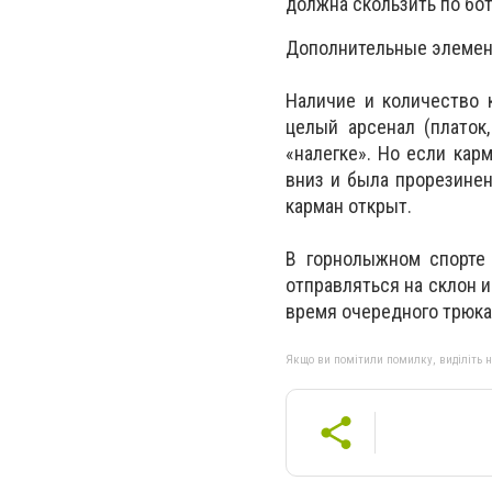
должна скользить по бо
Дополнительные элеме
Наличие и количество 
целый арсенал (платок,
«налегке». Но если кар
вниз и была прорезинен
карман открыт.
В горнолыжном спорте 
отправляться на склон 
время очередного трюка
Якщо ви помітили помилку, виділіть нео