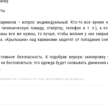
тинку.
нты
карманов – вопрос индивидуальный. Кто-то все время н
 гигиеническую помаду, отвёртку, телефон и т. п.), а кт
маны все же нужны, то лучше, чтобы молния у них закры
а. «Крылышки» над карманами защитят от попадания сне
главное безопасность. А подобрав верную экипировку
и не беспокоиться, что одежда будет сковывать движения 
.
бхідний текст і натисніть Ctrl + Enter, щоб повідомити про це редакцію