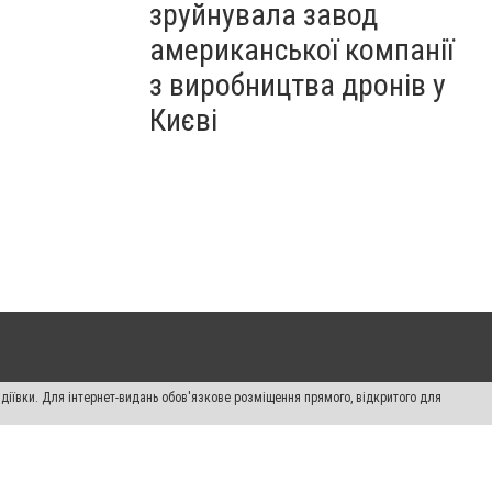
зруйнувала завод
американської компанії
з виробництва дронів у
Києві
діївки. Для інтернет-видань обов'язкове розміщення прямого, відкритого для
лама" публікуються на правах реклами.