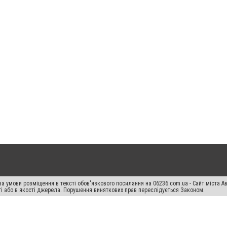
а умови розміщення в тексті обов'язкового посилання на 06236.com.ua - Сайт міста Ав
сті або в якості джерела. Порушення виняткових прав переслідується Законом.
ський спецпроєкт", "Політичні новини", "Пресреліз", "PR", "Офіційно", "Політична рек