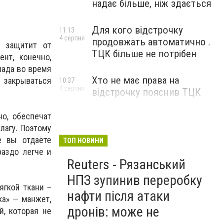
надає більше, ніж здається
Для кого відстрочку
11:13
4 серпня
продовжать автоматично .
 защитит от
ТЦК більше не потрібен
нт, конечно,
лада во время
Хто не має права на
 закрываться
10:37
4 серпня
відстрочку пояснив ТЦК
о, обеспечат
лагу. Поэтому
е вы отдаёте
ТОП НОВИНИ
раздо легче и
Reuters - Рязанський
НПЗ зупинив переробку
ягкой ткани –
нафти після атаки
ка» — манжет,
дронів: може не
й, которая не