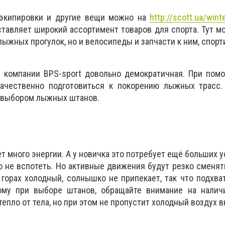
 экипировки и другие вещи можно на
http://scott.ua/wint
ставляет широкий ассортимент товаров для спорта. Тут м
лыжных прогулок, но и велосипеды и запчасти к ним, спор
 компании BPS-sport довольно демократичная. При помо
ачественно подготовиться к покорению лыжных трасс.
с выбором лыжных штанов.
т много энергии. А у новичка это потребует ещё больших у
о не вспотеть. Но активные движения будут резко сменя
 горах холодный, солнышко не припекает, так что подхва
ому при выборе штанов, обращайте внимание на налич
тепло от тела, но при этом не пропустит холодный воздух в