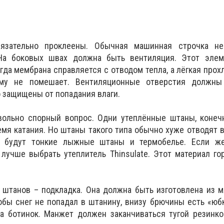
зательно проклеены. Обычная машинная строчка не
На боковых швах должна быть вентиляция. Этот элеме
гда мембрана справляется с отводом тепла, а лёгкая прох
ому не помешает. Вентиляционные отверстия должны
 защищены от попадания влаги.
вольно спорный вопрос. Одни утеплённые штаны, конечн
мя катания. Но штаны такого типа обычно хуже отводят в
 будут тонкие лыжные штаны и термобелье. Если ж
 лучше выбрать утеплитель Thinsulate. Этот материал го
.
штанов – подкладка. Она должна быть изготовлена из м
Чтобы снег не попадал в штанину, внизу брючины есть «юб
а ботинок. Манжет должен заканчиваться тугой резинко