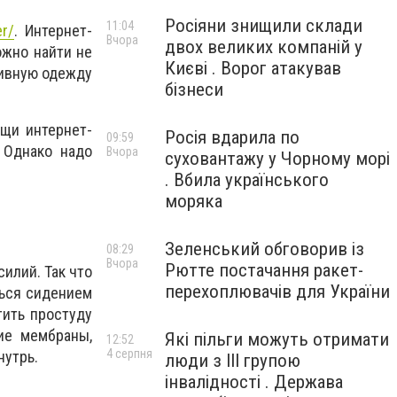
Росіяни знищили склади
11:04
er/
. Интернет-
Вчора
двох великих компаній у
ожно найти не
Києві . Ворог атакував
тивную одежду
бізнеси
щи интернет-
Росія вдарила по
09:59
 Однако надо
Вчора
суховантажу у Чорному морі
. Вбила українського
моряка
Зеленський обговорив із
08:29
Вчора
Рютте постачання ракет-
силий. Так что
перехоплювачів для України
ться сидением
тить простуду
ие мембраны,
Які пільги можуть отримати
12:52
4 серпня
нутрь.
люди з III групою
інвалідності . Держава