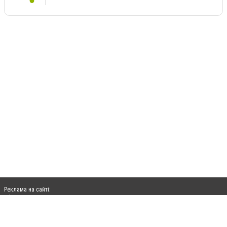
Реклама на сайті:
rek@citysites.ua
Допускається цитування матеріалів без отримання попередньої згоди