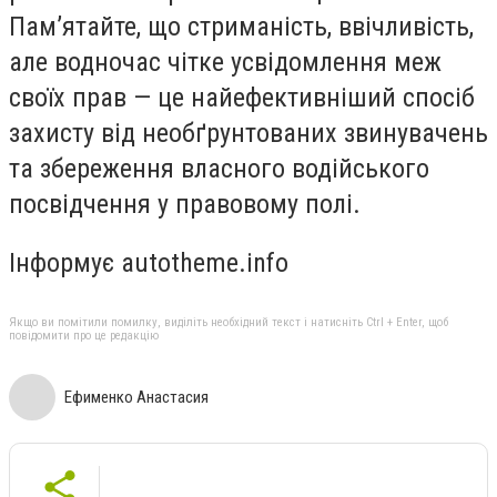
Пам’ятайте, що стриманість, ввічливість,
але водночас чітке усвідомлення меж
своїх прав — це найефективніший спосіб
захисту від необґрунтованих звинувачень
та збереження власного водійського
посвідчення у правовому полі.
Інформує autotheme.info
Якщо ви помітили помилку, виділіть необхідний текст і натисніть Ctrl + Enter, щоб
повідомити про це редакцію
Ефименко Анастасия