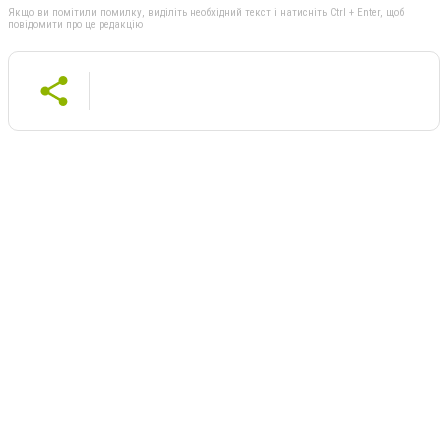
Якщо ви помітили помилку, виділіть необхідний текст і натисніть Ctrl + Enter, щоб
повідомити про це редакцію