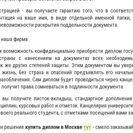
страцией - вы получаете гарантию того, что в соответ
нтация на ваше имя, в виде отдельной именной папки, 
невозможности раскрытия поддельности документа.
т наша фирма
м возможность конфиденциально приобрести диплом госу
страны с нанесением на документах всех необходимы
так же других степеней защиты. Этим документом вы уве
 жизнь, без страха и опасений предъявлять его началь
 разоблачения. Сам диплом будет проводиться через канце
не получит права сомневаться в подлинности документа.
 вы получите листок-вкладыш, стандартное дополнение
циплин, курсовых работ и отметок. Канцелярия университе
 своего реального студента, с отметками посещений вами з
ли решение
купить диплом в Москве
тут
- смело заказывайт