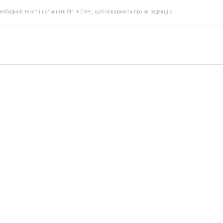
бхідний текст і натисніть Ctrl + Enter, щоб повідомити про це редакцію