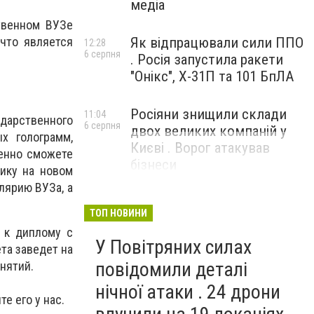
медіа
ственном ВУЗе
что является
Як відпрацювали сили ППО
12:28
6 серпня
. Росія запустила ракети
"Онікс", Х-31П та 101 БпЛА
Росіяни знищили склади
11:04
дарственного
6 серпня
двох великих компаній у
х голограмм,
Києві . Ворог атакував
ренно сможете
бізнеси
нику на новом
лярию ВУЗа, а
ТОП НОВИНИ
 к диплому с
У Повітряних силах
та заведет на
повідомили деталі
анятий.
нічної атаки . 24 дрони
е его у нас.