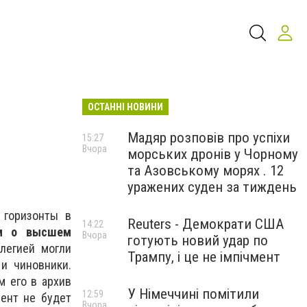
ОСТАННІ НОВИНИ
Мадяр розповів про успіхи
15:27
Вчора
морських дронів у Чорному
та Азовському морях . 12
уражених суден за тиждень
 горизонты в
Reuters - Демократи США
14:22
ом о высшем
Вчора
готують новий удар по
легией могли
Трампу, і це не імпічмент
 и чиновники.
м его в архив
У Німеччині помітили
12:59
ент не будет
Вчора