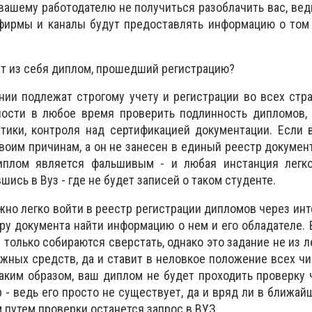
 вашему работодателю не получиться разоблачить вас, вед
 фирмы и каналы будут предоставлять информацию о том
т из себя диплом, прошедший регистрацию?
ии подлежат строгому учету и регистрации во всех стра
ости в любое время проверить подлинность дипломов, 
стики, контроля над сертификацией документации. Если
своим причинам, а он не занесен в единый реестр докуме
диплом является фальшивым - и любая инстанция легк
шись в Вуз - где не будет записей о таком студенте.
жно легко войти в реестр регистрации дипломов через ин
ру документа найти информацию о нем и его обладателе. 
только собираются сверстать, однако это задание не из ле
ных средств, да и ставит в неловкое положение всех чи
аким образом, ваш диплом не будет проходить проверку
 - ведь его просто не существует, да и вряд ли в ближай
 путем проверки останется запрос в ВУЗ.