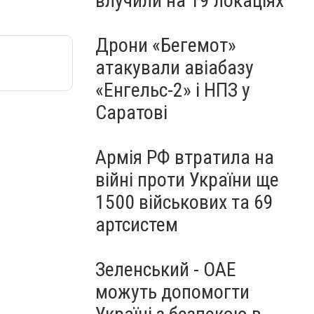
влучили на 19 локаціях
Дрони «Бегемот»
атакували авіабазу
«Енгельс-2» і НПЗ у
Саратові
Армія РФ втратила на
війні проти України ще
1500 військових та 69
артсистем
Зеленський - ОАЕ
можуть допомогти