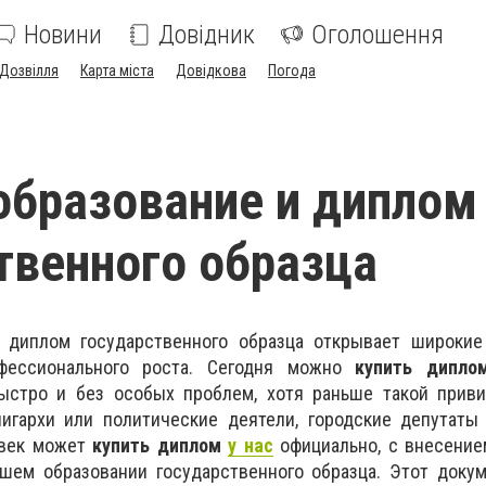
Новини
Довідник
Оголошення
Дозвілля
Карта міста
Довідкова
Погода
бразование и диплом
твенного образца
 диплом государственного образца открывает широкие
фессионального роста. Сегодня можно
купить дипл
ыстро и без особых проблем, хотя раньше такой приви
лигархи или политические деятели, городские депутаты
овек может
купить диплом
у нас
официально, с внесение
шем образовании государственного образца. Этот докум