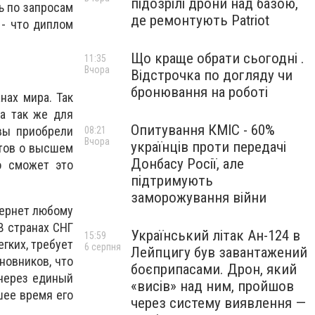
підозрілі дрони над базою,
ь по запросам
де ремонтують Patriot
 - что диплом
Що краще обрати сьогодні .
11:35
Вчора
Відстрочка по догляду чи
бронювання на роботі
нах мира. Так
а так же для
Опитування КМІС - 60%
 вы приобрели
08:21
Вчора
українців проти передачі
нтов о высшем
Донбасу Росії, але
о сможет это
підтримують
заморожування війни
тернет любому
В странах СНГ
Український літак Ан-124 в
15:59
гких, требует
6 серпня
Лейпцигу був завантажений
новников, что
боєприпасами. Дрон, який
 через единый
«висів» над ним, пройшов
шее время его
через систему виявлення —