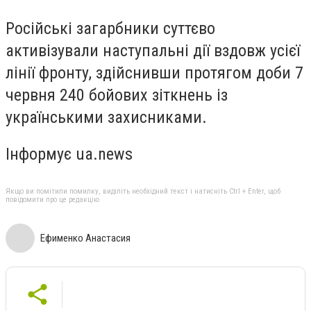
Російські загарбники суттєво
активізували наступальні дії вздовж усієї
лінії фронту, здійснивши протягом доби 7
червня 240 бойових зіткнень із
українськими захисниками.
Інформує ua.news
Якщо ви помітили помилку, виділіть необхідний текст і натисніть Ctrl + Enter, щоб
повідомити про це редакцію
Ефименко Анастасия