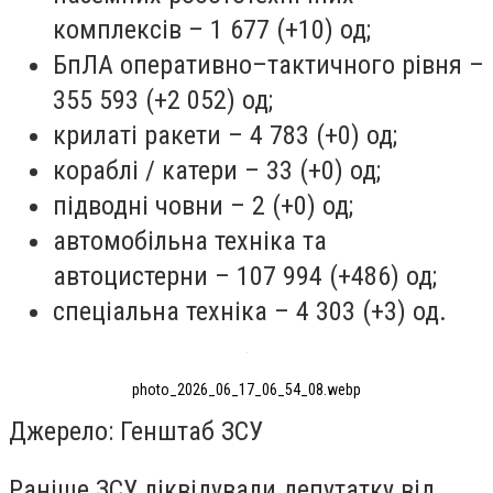
комплексів – 1 677 (+10) од;
БпЛА оперативно–тактичного рівня –
355 593 (+2 052) од;
крилаті ракети – 4 783 (+0) од;
кораблі / катери – 33 (+0) од;
підводні човни – 2 (+0) од;
автомобільна техніка та
автоцистерни – 107 994 (+486) од;
спеціальна техніка – 4 303 (+3) од.
photo_2026_06_17_06_54_08.webp
Джерело: Генштаб ЗСУ
Раніше ЗСУ ліквідували депутатку від