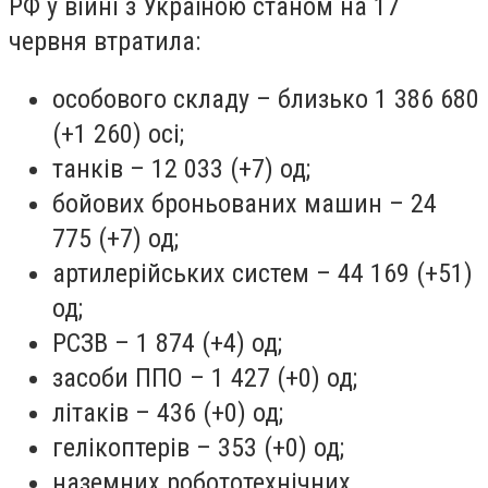
РФ у війні з Україною станом на 17
червня втратила:
особового складу – близько 1 386 680
(+1 260) осі;
танків – 12 033 (+7) од;
бойових броньованих машин – 24
775 (+7) од;
артилерійських систем – 44 169 (+51)
од;
РСЗВ – 1 874 (+4) од;
засоби ППО – 1 427 (+0) од;
літаків – 436 (+0) од;
гелікоптерів – 353 (+0) од;
наземних робототехнічних