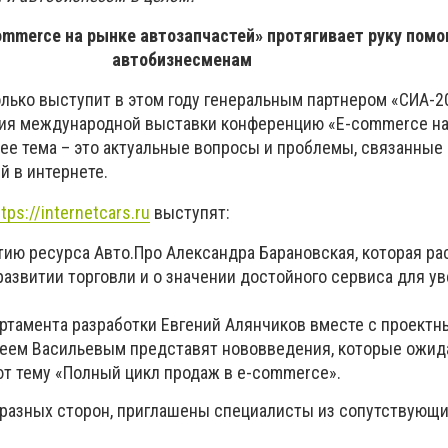
mmerce на рынке автозапчастей» протягивает руку пом
автобизнесменам
лько выступит в этом году генеральным партнером «СИА-20
тия международной выставки конференцию «E-commerce н
 ее тема – это актуальные вопросы и проблемы, связанные
й в интернете.
ttps://internetcars.ru
выступят:
тию ресурса Авто.Про Александра Барановская, которая ра
азвитии торговли и о значении достойного сервиса для у
ртамента разработки Евгений Алянчиков вместе с проект
ем Васильевым представят нововведения, которые ожид
ют тему «Полный цикл продаж в e-commerce».
 разных сторон, приглашены специалисты из сопутствующи