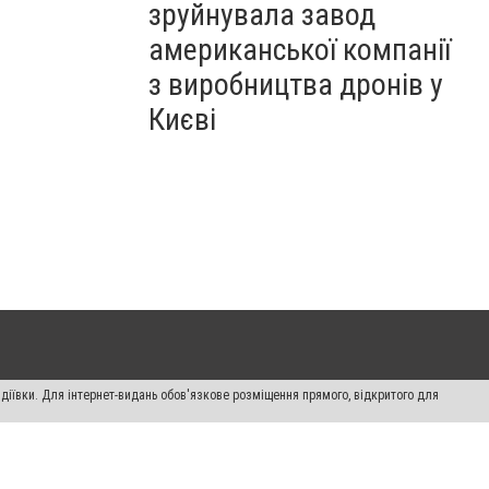
зруйнувала завод
американської компанії
з виробництва дронів у
Києві
діївки. Для інтернет-видань обов'язкове розміщення прямого, відкритого для
лама" публікуються на правах реклами.