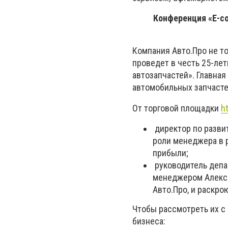
Конференция «E-co
Компания Авто.Про не то
проведет в честь 25-ле
автозапчастей». Главная
автомобильных запчасте
От торговой площадки
h
директор по разви
роли менеджера в р
прибыли;
руководитель депа
менеджером Алексе
Авто.Про, и раскро
Чтобы рассмотреть их с
бизнеса: