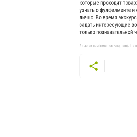
которые проходит товар: 
узнать о фулфилменте и 
лично. Во время экскур
задать интересующие во
только познавательной 
Якщо ви помітили помилку, виділіть нео