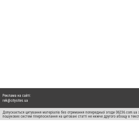
Реклама на сайті:
rek@citysites.ua
Допускається цитування матеріалів без отримання попередньої згоди 06236.com.ua з
пошукових систем гіперпосилання на цитовані статті не нижче другого абзацу в тек
Матеріали з плашками "Новини компаній", "Промо", "Партнерський матеріал", "Партнер