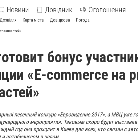
Новини
Довідник
Оголошення
Дозвілля
Карта міста
Довідкова
Погода
втозапчастей»
 готовит бонус участн
ции «E-commerce на 
астей»
рный песенный конкурс «Евровидение 2017», а МВЦ уже го
ународного мероприятия. Таковым скоро будет выставка 
ждый год она проходит в Киеве для всех, кто связан с а
 и автобизнесом в целом.