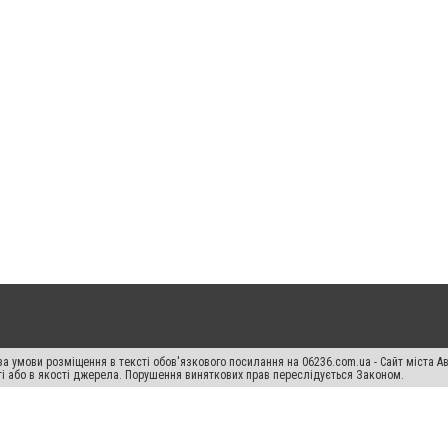
а умови розміщення в тексті обов'язкового посилання на 06236.com.ua - Сайт міста Ав
сті або в якості джерела. Порушення виняткових прав переслідується Законом.
ський спецпроєкт", "Політичні новини", "Пресреліз", "PR", "Офіційно", "Політична рек