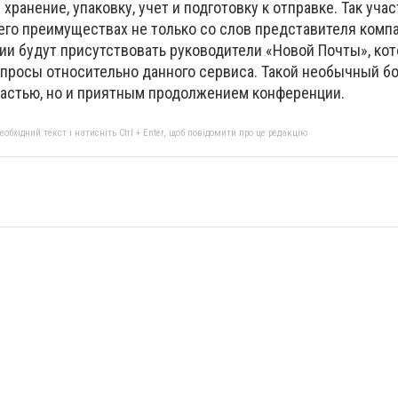
хранение, упаковку, учет и подготовку к отправке. Так уча
его преимуществах не только со слов представителя компа
сии будут присутствовать руководители «Новой Почты», к
просы относительно данного сервиса. Такой необычный бо
частью, но и приятным продолжением конференции.
бхідний текст і натисніть Ctrl + Enter, щоб повідомити про це редакцію