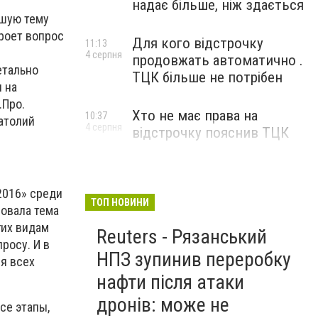
надає більше, ніж здається
вшую тему
роет вопрос
Для кого відстрочку
11:13
4 серпня
продовжать автоматично .
етально
ТЦК більше не потрібен
 на
.Про.
Хто не має права на
10:37
натолий
4 серпня
відстрочку пояснив ТЦК
2016» среди
ТОП НОВИНИ
совала тема
гих видам
Reuters - Рязанський
росу. И в
НПЗ зупинив переробку
я всех
нафти після атаки
дронів: може не
се этапы,