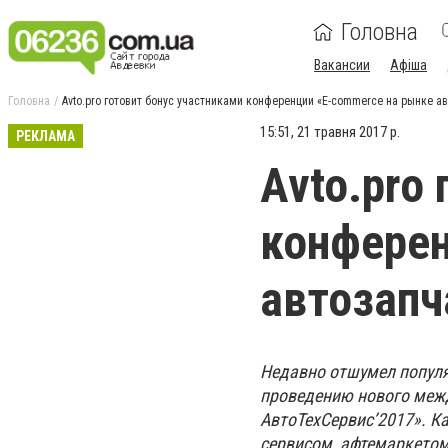
Головна
Вакансии
Афіша
Головна
Avto.pro готовит бонус участниками конференции «E-commerce на рынке а
15:51, 21 травня 2017 р.
РЕКЛАМА
Avto.pro
конферен
автозапч
Недавно отшумел популя
проведению нового межд
АвтоТехСервис’2017». Ка
сервисом, афтемаркетом