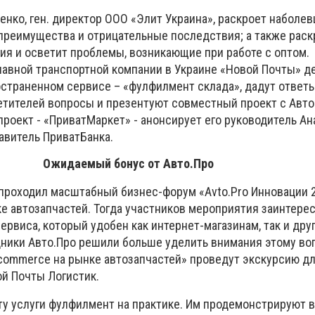
енко, ген. директор ООО «Элит Украина», раскроет наболе
 преимущества и отрицательные последствия; а также раск
ия и осветит проблемы, возникающие при работе с оптом.
главной транспортной компании в Украине «Новой Почты» д
остраненном сервисе – «фулфилмент склада», дадут ответы
тителей вопросы и презентуют совместный проект с Авто
проект - «ПриватМаркет» - анонсирует его руководитель А
авитель ПриватБанка.
Ожидаемый бонус от Авто.Про
 проходил масштабный бизнес-форум «Avto.Pro Инновации 
е автозапчастей. Тогда участников мероприятия заинтере
ервиса, который удобен как интернет-магазинам, так и дру
дники Авто.Про решили больше уделить внимания этому воп
commerce на рынке автозапчастей» проведут экскурсию дл
й Почты Логистик.
ту услуги фулфилмент на практике. Им продемонстрируют в