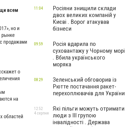
Росіяни знищили склади
11:04
ощи всем
двох великих компаній у
Києві . Ворог атакував
бізнеси
17», но и
а рынке
 с продажами
Росія вдарила по
09:59
суховантажу у Чорному морі
. Вбила українського
моряка
сскажет о
величения
Зеленський обговорив із
08:29
Рютте постачання ракет-
ным
перехоплювачів для України
аются на
Які пільги можуть отримати
12:52
4 серпня
люди з III групою
х областей
інвалідності . Держава