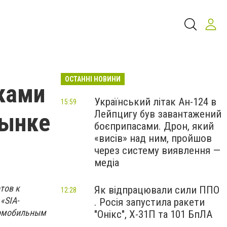
ОСТАННІ НОВИНИ
иками
Український літак Ан-124 в
15:59
Лейпцигу був завантажений
рынке
боєприпасами. Дрон, який
«висів» над ним, пройшов
через систему виявлення —
медіа
тов к
Як відпрацювали сили ППО
12:28
«SIA-
. Росія запустила ракети
втомобильным
"Онікс", Х-31П та 101 БпЛА