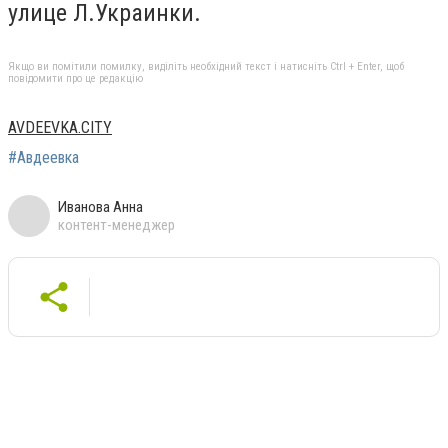
улице Л.Украинки.
Якщо ви помітили помилку, виділіть необхідний текст і натисніть Ctrl + Enter, щоб
повідомити про це редакцію
AVDEEVKA.CITY
#Авдеевка
Иванова Анна
контент-менеджер