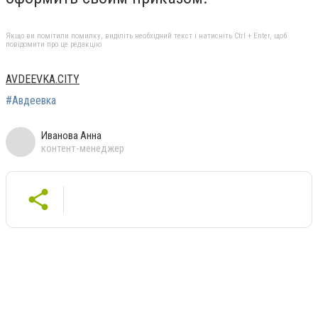
Якщо ви помітили помилку, виділіть необхідний текст і натисніть Ctrl + Enter, щоб
повідомити про це редакцію
AVDEEVKA.CITY
#Авдеевка
Иванова Анна
контент-менеджер