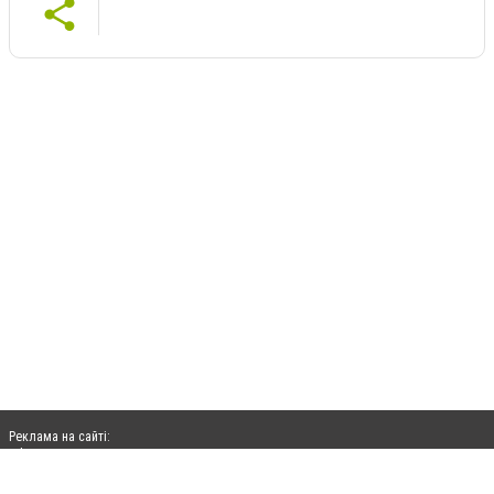
Реклама на сайті:
rek@citysites.ua