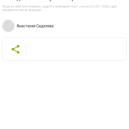
Якщо ви помітили помилку, виділіть необхідний текст і натисніть Ctrl + Enter, щоб
повідомити про це редакцію
Анастасия Сиделева