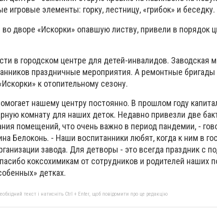
 игровые элементы: горку, лестницу, «грибок» и беседку.
 во дворе «Искорки» опавшую листву, привели в порядок 
ости в городском центре для детей-инвалидов. Заводская 
танников праздничные мероприятия. А ремонтные бригады
«Искорки» к отопительному сезону.
помогает нашему центру постоянно. В прошлом году капита
рную комнату для наших деток. Недавно привезли две ба
ния помещений, что очень важно в период пандемии, - гов
на Белоконь. - Наши воспитанники любят, когда к ним в го
ганизации завода. Для детворы - это всегда праздник с по
пасибо коксохимикам от сотрудников и родителей наших п
собенных» детках.
бхідний текст і натисніть Ctrl + Enter, щоб повідомити про це редакцію