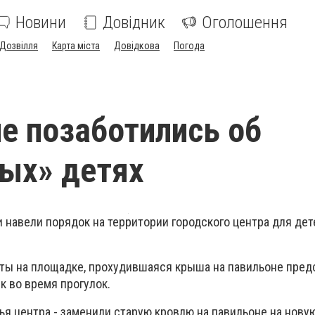
Новини
Довідник
Оголошення
Дозвілля
Карта міста
Довідкова
Погода
е позаботились об
ых» детях
 навели порядок на территории городского центра для де
ты на площадке, прохудившаяся крыша на павильоне пред
к во время прогулок.
ья центра - заменили старую кровлю на павильоне на нову