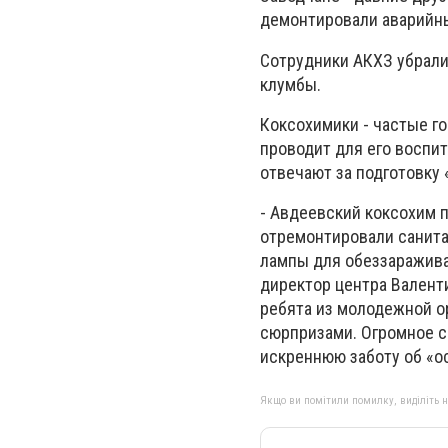
демонтировали аварийные
Сотрудники АКХЗ убрали
клумбы.
Коксохимики - частые г
проводит для его воспи
отвечают за подготовку 
- Авдеевский коксохим 
отремонтировали санита
лампы для обеззаражива
директор центра Валенти
ребята из молодежной ор
сюрпризами. Огромное с
искреннюю заботу об «о
Якщо ви помітили помилку, виділіть нео