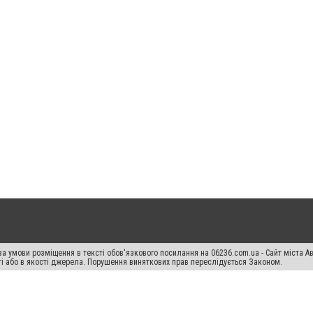
а умови розміщення в тексті обов'язкового посилання на 06236.com.ua - Сайт міста Ав
сті або в якості джерела. Порушення виняткових прав переслідується Законом.
ський спецпроєкт", "Політичні новини", "Пресреліз", "PR", "Офіційно", "Політична рек