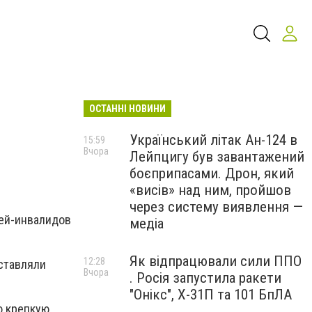
ОСТАННІ НОВИНИ
Український літак Ан-124 в
15:59
Вчора
Лейпцигу був завантажений
боєприпасами. Дрон, який
«висів» над ним, пройшов
через систему виявлення —
тей-инвалидов
медіа
Як відпрацювали сили ППО
12:28
ставляли
Вчора
. Росія запустила ракети
"Онікс", Х-31П та 101 БпЛА
ю крепкую,