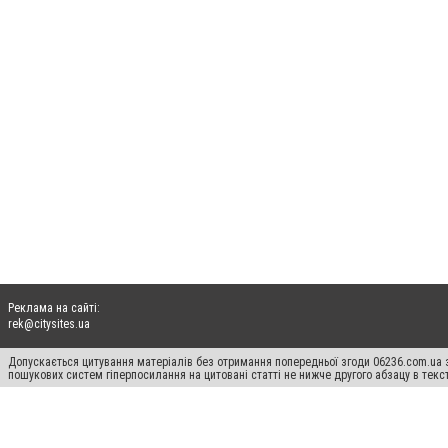
Реклама на сайті:
rek@citysites.ua
Допускається цитування матеріалів без отримання попередньої згоди 06236.com.ua з
пошукових систем гіперпосилання на цитовані статті не нижче другого абзацу в тек
Матеріали з плашками "Новини компаній", "Промо", "Партнерський матеріал", "Партнер