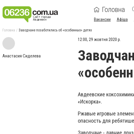
Головна
Вакансии
Афіша
Головна
Заводчане позаботились об «особенных» детях
12:00, 29 жовтня 2020 р.
Заводчан
Анастасия Сиделева
«особенн
Авдеевские коксохимики
«Искорка».
Ржавые игровые элемен
опасность для ребятише
Заводчане - давние друз