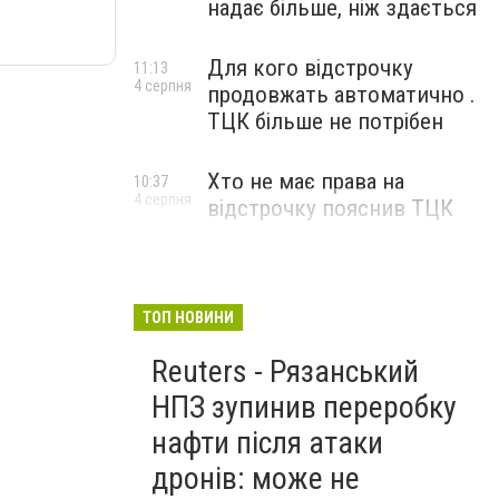
надає більше, ніж здається
Для кого відстрочку
11:13
4 серпня
продовжать автоматично .
ТЦК більше не потрібен
Хто не має права на
10:37
4 серпня
відстрочку пояснив ТЦК
ТОП НОВИНИ
Reuters - Рязанський
НПЗ зупинив переробку
нафти після атаки
дронів: може не