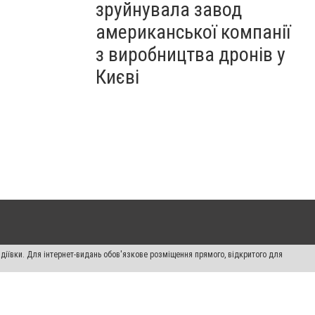
зруйнувала завод
американської компанії
з виробництва дронів у
Києві
діївки. Для інтернет-видань обов'язкове розміщення прямого, відкритого для
лама" публікуються на правах реклами.