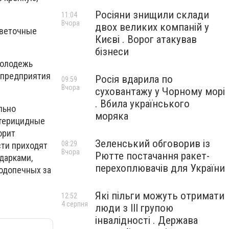
Росіяни знищили склади
11:04
Вчора
двох великих компаній у
цветочные
Києві . Ворог атакував
бізнеси
молодежь
 предприятия
Росія вдарила по
09:59
Вчора
суховантажу у Чорному морі
. Вбила українського
льно
моряка
ктерицидные
орит
Зеленський обговорив із
08:29
сти приходят
Вчора
Рютте постачання ракет-
дарками,
перехоплювачів для України
одопечных за
Які пільги можуть отримати
12:52
4 серпня
люди з III групою
інвалідності . Держава