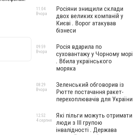
Росіяни знищили склади
11:04
Вчора
двох великих компаній у
Києві . Ворог атакував
бізнеси
Росія вдарила по
09:59
Вчора
суховантажу у Чорному морі
. Вбила українського
моряка
Зеленський обговорив із
08:29
Вчора
Рютте постачання ракет-
перехоплювачів для України
Які пільги можуть отримати
12:52
4 серпня
люди з III групою
інвалідності . Держава