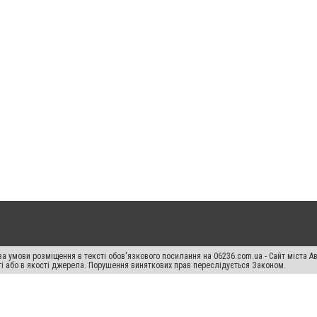
а умови розміщення в тексті обов'язкового посилання на 06236.com.ua - Сайт міста Ав
сті або в якості джерела. Порушення виняткових прав переслідується Законом.
ський спецпроєкт", "Політичні новини", "Пресреліз", "PR", "Офіційно", "Політична рек