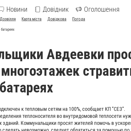
Новини
Довідник
Оголошення
Дозвілля
Карта міста
Довідкова
Погода
 батареях
льщики Авдеевки про
многоэтажек стравит
 батареях
дключен к тепловым сетям на 100%, сообщает КП "СЕЗ".
еделения теплоносителя во внутридомовой теплосети нуж
ах зданий. Коммунальщики просят жителей помочь в ускоре
о сделать невозможно, следует обратиться за помощью по