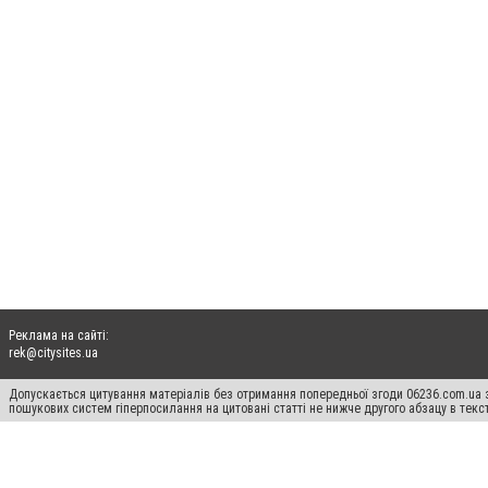
Реклама на сайті:
rek@citysites.ua
Допускається цитування матеріалів без отримання попередньої згоди 06236.com.ua з
пошукових систем гіперпосилання на цитовані статті не нижче другого абзацу в тек
Матеріали з плашками "Новини компаній", "Промо", "Партнерський матеріал", "Партнер