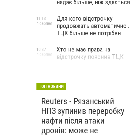
надає більше, ніж здається
Для кого відстрочку
11:13
4 серпня
продовжать автоматично .
ТЦК більше не потрібен
Хто не має права на
10:37
4 серпня
відстрочку пояснив ТЦК
ТОП НОВИНИ
Reuters - Рязанський
НПЗ зупинив переробку
нафти після атаки
дронів: може не