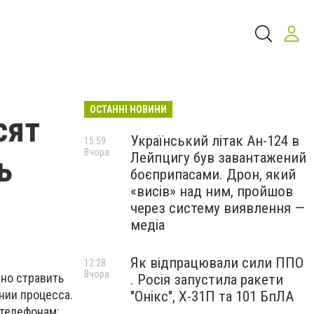
ОСТАННІ НОВИНИ
сят
Український літак Ан-124 в
15:59
Вчора
Лейпцигу був завантажений
ь
боєприпасами. Дрон, який
«висів» над ним, пройшов
через систему виявлення —
медіа
Як відпрацювали сили ППО
12:28
Вчора
но стравить
. Росія запустила ракети
нии процесса.
"Онікс", Х-31П та 101 БпЛА
 телефонам: