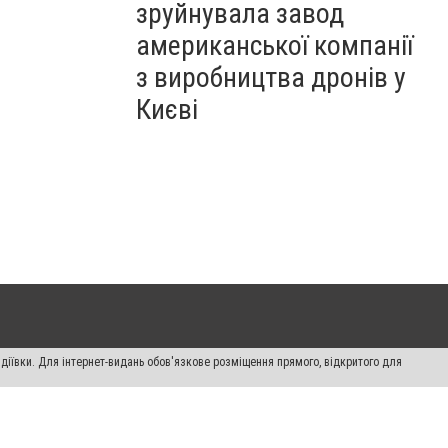
зруйнувала завод
американської компанії
з виробництва дронів у
Києві
діївки. Для інтернет-видань обов'язкове розміщення прямого, відкритого для
лама" публікуються на правах реклами.