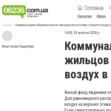
Головна
Вакансии
Афіша
Головна
Коммунальщики Авдеевки просят жильцов многоэтажек стравить воздух в
14:00, 29 жовтня 2020 р.
Коммуна
Анастасия Сиделева
жильцов 
воздух в
Жилой фонд Авдеевки по
Для равномерного распр
воздух на верхних этаж
Если самостоятельно эт