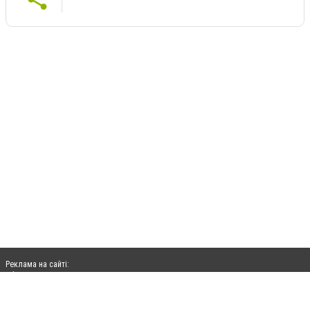
Реклама на сайті:
rek@citysites.ua