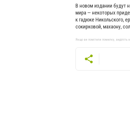
В новом издании будут 
мира — некоторых придет
к гадюке Никольского, е
сокирковой, махаону, со
Якщо ви помітили помилку, виділіть нео