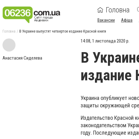
Головна
Вакансии
Афіша
Головна
В Украине выпустят четвертое издание Красной книги
14:08, 1 листопада 2020 р.
В Украин
Анастасия Сиделева
издание 
Украина опубликует нов
защиты окружающей сре
Издательство Красной к
законодательством Укра
году. Последующие изда