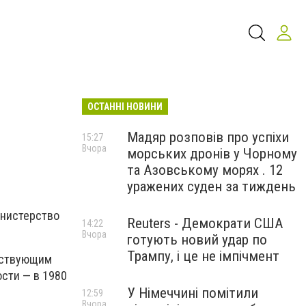
ОСТАННІ НОВИНИ
Мадяр розповів про успіхи
15:27
Вчора
морських дронів у Чорному
та Азовському морях . 12
уражених суден за тиждень
инистерство
Reuters - Демократи США
14:22
Вчора
готують новий удар по
Трампу, і це не імпічмент
ействующим
сти — в 1980
У Німеччині помітили
12:59
Вчора