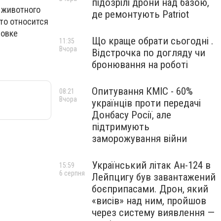
підозрілі дрони над базою,
 животного
де ремонтують Patriot
это относится
совке
Що краще обрати сьогодні .
11:35
Вчора
Відстрочка по догляду чи
бронювання на роботі
Опитування КМІС - 60%
08:21
Вчора
українців проти передачі
Донбасу Росії, але
підтримують
заморожування війни
Український літак Ан-124 в
15:59
6 серпня
Лейпцигу був завантажений
боєприпасами. Дрон, який
«висів» над ним, пройшов
через систему виявлення —