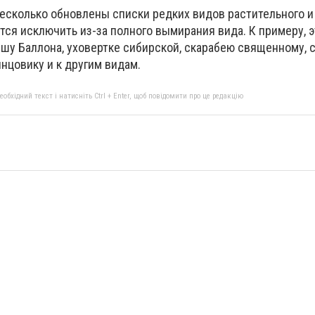
несколько обновлены списки редких видов растительного и
ся исключить из-за полного вымирания вида. К примеру, 
ршу Баллона, уховертке сибирской, скарабею священному, 
лнцовику и к другим видам.
бхідний текст і натисніть Ctrl + Enter, щоб повідомити про це редакцію