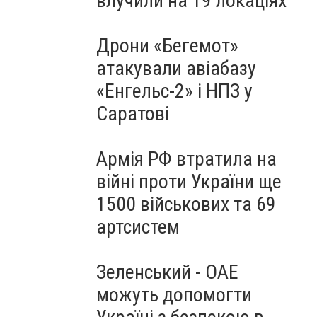
влучили на 19 локаціях
Дрони «Бегемот»
атакували авіабазу
«Енгельс-2» і НПЗ у
Саратові
Армія РФ втратила на
війні проти України ще
1500 військових та 69
артсистем
Зеленський - ОАЕ
можуть допомогти