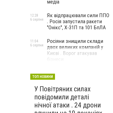
медіа
Як відпрацювали сили ППО
12:28
6 серпня
. Росія запустила ракети
"Онікс", Х-31П та 101 БпЛА
Росіяни знищили склади
11:04
6 серпня
двох великих компаній у
Києві . Ворог атакував
бізнеси
ТОП НОВИНИ
У Повітряних силах
повідомили деталі
нічної атаки . 24 дрони