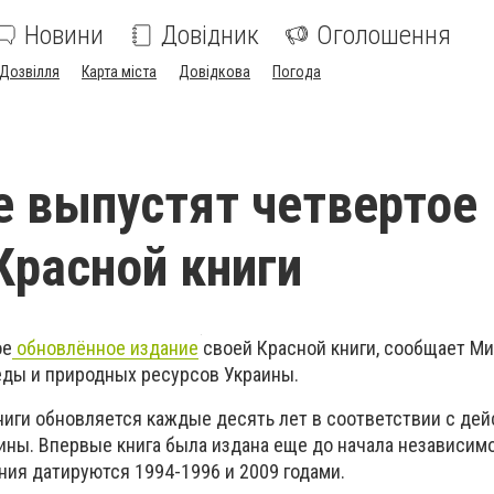
Новини
Довідник
Оголошення
Дозвілля
Карта міста
Довідкова
Погода
е выпустят четвертое
Красной книги
ое
обновлённое издание
своей Красной книги, сообщает М
ды и природных ресурсов Украины.
ниги обновляется каждые десять лет в соответствии с д
ины. Впервые книга была издана еще до начала независимо
ния датируются 1994-1996 и 2009 годами.