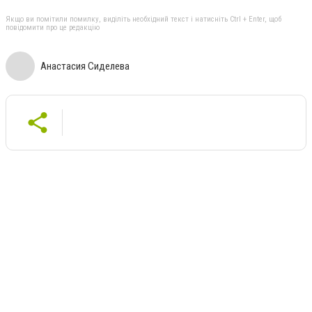
Якщо ви помітили помилку, виділіть необхідний текст і натисніть Ctrl + Enter, щоб
повідомити про це редакцію
Анастасия Сиделева